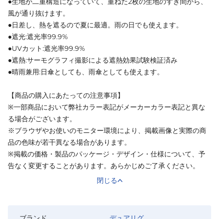
●生地が二重構造になっていて、重ねた2枚の生地のすき間から、
風が通り抜けます。
●日差し、熱を遮るので夏に最適。雨の日でも使えます。
●遮光:遮光率99.9%
●UVカット:遮光率99.9%
●遮熱:サーモグラフィ撮影による遮熱効果試験検証済み
●晴雨兼用:日傘としても、雨傘としても使えます。
【商品の購入にあたっての注意事項】
※一部商品において弊社カラー表記がメーカーカラー表記と異な
る場合がございます。
※ブラウザやお使いのモニター環境により、掲載画像と実際の商
品の色味が若干異なる場合があります。
※掲載の価格・製品のパッケージ・デザイン・仕様について、予
告なく変更することがあります。あらかじめご了承ください。
閉じる
ブランド
デュアリグ