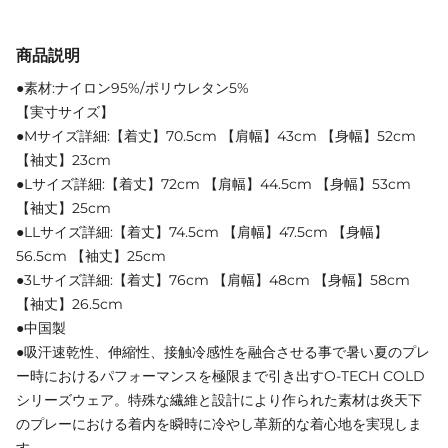
商品説明
●素材:ナイロン95%/ポリウレタン5%
【実寸サイズ】
●Mサイズ詳細:【着丈】70.5cm 【肩幅】43cm 【身幅】52cm
【袖丈】23cm
●Lサイズ詳細:【着丈】72cm 【肩幅】44.5cm 【身幅】53cm
【袖丈】25cm
●LLサイズ詳細:【着丈】74.5cm 【肩幅】47.5cm 【身幅】
56.5cm 【袖丈】25cm
●3Lサイズ詳細:【着丈】76cm 【肩幅】48cm 【身幅】58cm
【袖丈】26.5cm
●中国製
●吸汗速乾性、伸縮性、接触冷感性を融合させる事で暑い夏のプレ
ー時におけるパフォーマンスを極限まで引き出すO-TECH COLD
シリーズウェア。特殊な繊維と設計により作られた素材は炎天下
のプレーにおける着内を瞬時に冷やし革新的な着心地を実現しま
す。