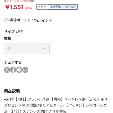
オンラインストア限定価格
￥1,551
送料別
店舗受取で送料無料
（税込）
獲得ポイント：
14
ポイント
P
サイズ
：
FF
数量：
シェアする
商品説明
●素材:【内瓶】ステンレス鋼 【肩部】ステンレス鋼 【ふた】ポリ
プロピレン/ABS樹脂/ポリアセタール 【パッキン】シリコーンゴ
ム 【胴部】ステンレス鋼(アクリル塗装)