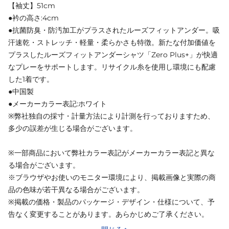
【袖丈】51cm
●衿の高さ:4cm
●抗菌防臭・防汚加工がプラスされたルーズフィットアンダー。吸
汗速乾・ストレッチ・軽量・柔らかさも特徴。新たな付加価値を
プラスしたルーズフィットアンダーシャツ「Zero Plus+」が快適
なプレーをサポートします。リサイクル糸を使用し環境にも配慮
した1着です。
●中国製
●メーカーカラー表記:ホワイト
※弊社独自の採寸・計量方法により計測を行っておりますため、
多少の誤差が生じる場合がございます。
※一部商品において弊社カラー表記がメーカーカラー表記と異な
る場合がございます。
※ブラウザやお使いのモニター環境により、掲載画像と実際の商
品の色味が若干異なる場合がございます。
※掲載の価格・製品のパッケージ・デザイン・仕様について、予
告なく変更することがあります。あらかじめご了承ください。