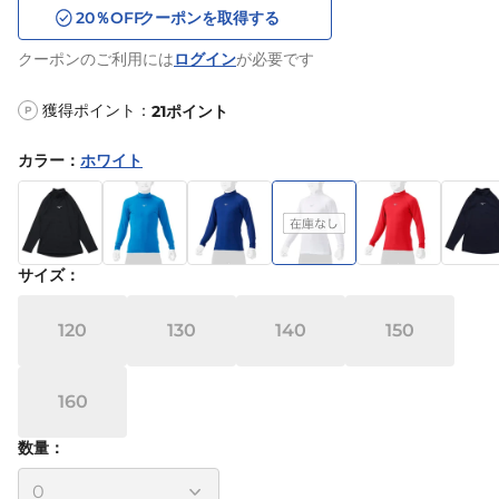
20
％OFF
クーポンを取得する
クーポンのご利用には
ログイン
が必要です
獲得ポイント：
21
ポイント
P
カラー
：
ホワイト
サイズ
：
120
130
140
150
160
数量：