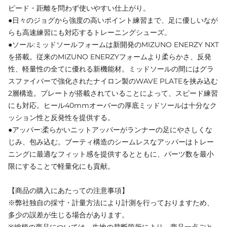
ピード・距離を問わず使いやすい仕上がり。
●日々のジョグから強度の高いポイント練習まで、足に優しいなが
らも高速練習にも対応するトレーニングシューズ。
●ソール:ミッドソールフォームは新開発のMIZUNO ENERZY NXT
を搭載。従来のMIZUNO ENERZYフォームより柔らかさ、反発
性、軽量性の全てに優れる新機能材。ミッドソールの間にはグラ
スファイバーで強化されたナイロン製のWAVE PLATEを挟み込む
2層構造。プレートが搭載されていることによって、スピード練習
にも対応。ヒール40mmオーバーの厚底ミッドソールは十分なク
ッション性と反発性を提供する。
●アッパー:柔らかいニットアッパーがランナーの足にやさしくな
じみ、包み込む。ブーティ構造のシームレスなアッパーはトレー
ニングに最適なフィット感を提供するとともに、パーツ数を最小
限にすることで軽量化にも貢献。
【商品の購入にあたっての注意事項】
※弊社独自の採寸・計量方法により計測を行っておりますため、
多少の誤差が生じる場合があります。
※総柄の商品については、生地の裁断箇所により、商品一点ごと