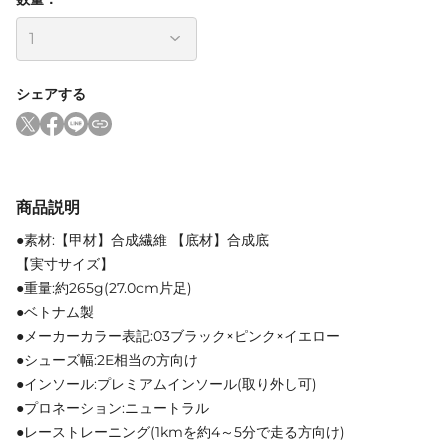
シェアする
商品説明
●素材:【甲材】合成繊維 【底材】合成底
【実寸サイズ】
●重量:約265g(27.0cm片足)
●ベトナム製
●メーカーカラー表記:03ブラック×ピンク×イエロー
●シューズ幅:2E相当の方向け
●インソール:プレミアムインソール(取り外し可)
●プロネーション:ニュートラル
●レーストレーニング(1kmを約4～5分で走る方向け)