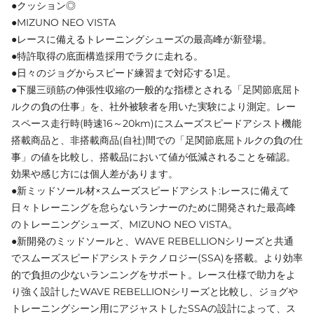
●クッション◎
●MIZUNO NEO VISTA
●レースに備えるトレーニングシューズの最高峰が新登場。
●特許取得の底面構造採用でラクに走れる。
●日々のジョグからスピード練習まで対応する1足。
●下腿三頭筋の伸張性収縮の一般的な指標とされる「足関節底屈ト
ルクの負の仕事」を、社外被験者を用いた実験により測定。レー
スペース走行時(時速16～20km)にスムーズスピードアシスト機能
搭載商品と、非搭載商品(自社)間での「足関節底屈トルクの負の仕
事」の値を比較し、搭載品において値が低減されることを確認。
効果や感じ方には個人差があります。
●新ミッドソール材×スムーズスピードアシスト:レースに備えて
日々トレーニングを怠らないランナーのために開発された最高峰
のトレーニングシューズ、MIZUNO NEO VISTA。
●新開発のミッドソールと、WAVE REBELLIONシリーズと共通
でスムーズスピードアシストテクノロジー(SSA)を搭載。より効率
的で負担の少ないランニングをサポート。レース仕様で助力をよ
り強く設計したWAVE REBELLIONシリーズと比較し、ジョグや
トレーニングシーン用にアジャストしたSSAの設計によって、ス