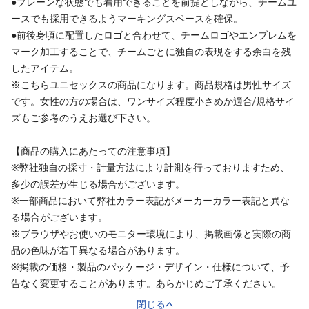
●プレーンな状態でも着用できることを前提としながら、チームユ
ースでも採用できるようマーキングスペースを確保。
●前後身頃に配置したロゴと合わせて、チームロゴやエンブレムを
マーク加工することで、チームごとに独自の表現をする余白を残
したアイテム。
※こちらユニセックスの商品になります。商品規格は男性サイズ
です。女性の方の場合は、ワンサイズ程度小さめか適合/規格サイ
ズもご参考のうえお選び下さい。
【商品の購入にあたっての注意事項】
※弊社独自の採寸・計量方法により計測を行っておりますため、
多少の誤差が生じる場合がございます。
※一部商品において弊社カラー表記がメーカーカラー表記と異な
る場合がございます。
※ブラウザやお使いのモニター環境により、掲載画像と実際の商
品の色味が若干異なる場合があります。
※掲載の価格・製品のパッケージ・デザイン・仕様について、予
告なく変更することがあります。あらかじめご了承ください。
閉じる