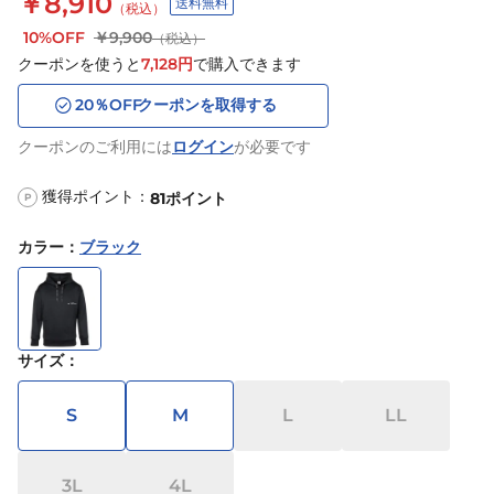
￥8,910
送料無料
（税込）
10%OFF
￥9,900
（税込）
クーポンを使うと
7,128
円
で購入できます
20
％OFF
クーポンを取得する
クーポンのご利用には
ログイン
が必要です
獲得ポイント：
81
ポイント
P
カラー
：
ブラック
サイズ
：
S
M
L
LL
3L
4L