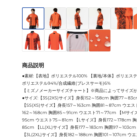
商品説明
●素材:【表地】ポリエステル100% 【裏地/本体】ポリエステ
ポリエステル94%/合成繊維(ブレスサーモ)6%
【ミズノメーカーサイズチャート】※商品によってサイズ
●サイズ:【3S(2XS)サイズ】身長152～158cm 胸囲77～83
【SS(XS)サイズ】身長157～163cm 胸囲81～87cm ウエ
162～168cm 胸囲85～91cm ウエスト71～77cm 【Mサイ
95cm ウエスト75～81cm 【Lサイズ】身長172～178cm 
85cm 【LL(XL)サイズ】身長177～183cm 胸囲97～103c
【3L(2XL)サイズ】身長182～188cm 胸囲101～107cm ウエ