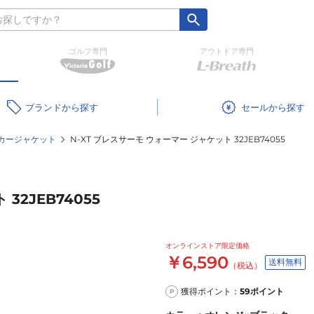
ゴルフ専門
アウトドア専門
ブランド
セール
カージャケット
N-XT ブレスサーモ ウォーマー ジャケット 32JEB74055
32JEB74055
オンラインストア限定価格
￥6,590
送料無料
（税込）
獲得ポイント：
59
ポイント
P