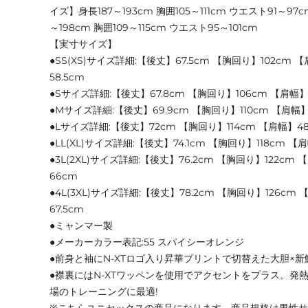
イズ】身長187～193cm 胸囲105～111cm ウエスト91～97c
～198cm 胸囲109～115cm ウエスト95～101cm
【実寸サイズ】
●SS(XS)サイズ詳細:【後丈】67.5cm 【胸回り】102cm 
58.5cm
●Sサイズ詳細:【後丈】67.8cm 【胸回り】106cm 【肩幅】
●Mサイズ詳細:【後丈】69.9cm 【胸回り】110cm 【肩幅】4
●Lサイズ詳細:【後丈】72cm 【胸回り】114cm 【肩幅】4
●LL(XL)サイズ詳細:【後丈】74.1cm 【胸回り】118cm 【肩
●3L(2XL)サイズ詳細:【後丈】76.2cm 【胸回り】122cm 
66cm
●4L(3XL)サイズ詳細:【後丈】78.2cm 【胸回り】126cm 
67.5cm
●ミャンマー製
●メーカーカラー表記:55 スパイシーオレンジ
●前身と袖にN-XTロゴ入り昇華プリントで切替えた大胆×
●襟裏にはN-XTワッペンを使用でアクセントをプラス。発
場のトレーニングに最適!
※こちらユニセックスの商品になります。商品規格は男性