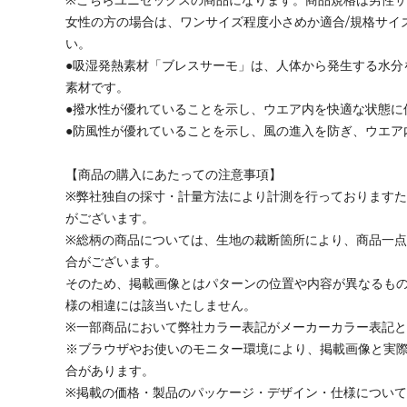
女性の方の場合は、ワンサイズ程度小さめか適合/規格サイ
い。
●吸湿発熱素材「ブレスサーモ」は、人体から発生する水分
素材です。
●撥水性が優れていることを示し、ウエア内を快適な状態に
●防風性が優れていることを示し、風の進入を防ぎ、ウエア
【商品の購入にあたっての注意事項】
※弊社独自の採寸・計量方法により計測を行っております
がございます。
※総柄の商品については、生地の裁断箇所により、商品一点
合がございます。
そのため、掲載画像とはパターンの位置や内容が異なるも
様の相違には該当いたしません。
※一部商品において弊社カラー表記がメーカーカラー表記
※ブラウザやお使いのモニター環境により、掲載画像と実
合があります。
※掲載の価格・製品のパッケージ・デザイン・仕様につい