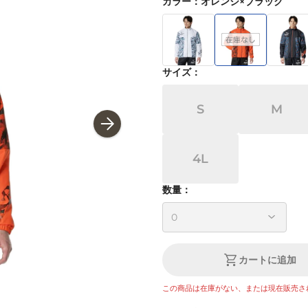
カラー
：
オレンジ×ブラック
サイズ
：
S
M
4L
数量：
カートに追加
この商品は在庫がない、または現在販売さ