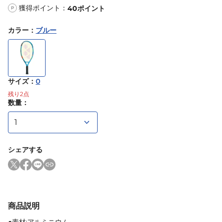
獲得ポイント：
40
ポイント
P
カラー
：
ブルー
サイズ
：
0
残り
2
点
数量：
シェアする
商品説明