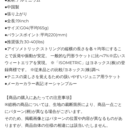
●素材:アルミニウム
●中国製
●張り上がり
●全長:19inch
●サイズ:G04(平均165g)
●バランスポイント:平均220(mm)
●推奨張力:30-40(lbs)
●アイソメトリック:ストリングの縦横の長さを各々均等にするこ
とで反発や振動が安定。 一般的な円形ラケットに比べ7%※広いス
ウィートエリアを実現。 ※「ISOMETRIC」はヨネックス(株)の登
録商標です。 ※従来品との比較/ヨネックス(株)調べ
●テニスの楽しさを覚えるための扱いやすいジュニア用ラケット
●メーカーカラー表記:オーシャンブルー
【商品の購入にあたっての注意事項】
※総柄の商品については、生地の裁断箇所により、商品一点ごと
にパターン(柄)が異なる場合がございます。
そのため、掲載画像とはパターンの位置や内容が異なるものがあ
りますが、商品自体の仕様の相違には該当いたしません。