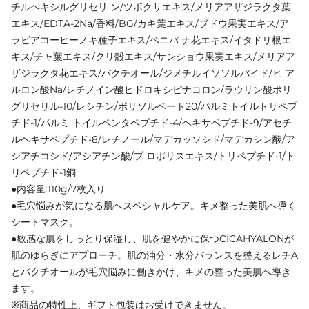
チルヘキシルグリセリ ン/ツボクサエキス/メリアアザジラクタ葉
エキス/EDTA-2Na/香料/BG/カキ葉エキス/ブドウ果実エキス/ア
ラビアコーヒーノキ種子エキス/ベニバ ナ花エキス/イタドリ根エ
キス/チャ葉エキス/クリ殻エキス/サンショウ果実エキス/メリアア
ザジラクタ花エキス/バクチオール/ジメチルイソソルバイド/ヒ ア
ルロン酸Na/レチノイン酸ヒドロキシピナコロン/ラウリン酸ポリ
グリセリル-10/レシチン/ポリソルベート20/パルミトイルトリペプ
チド-1/パルミ トイルペンタペプチド-4/ヘキサペプチド-9/アセチ
ルヘキサペプチド-8/レチノール/マデカッソシド/マデカシン酸/ア
シアチコシド/アシアチン酸/プ ロポリスエキス/トリペプチド-1/ト
リペプチド-1銅
●内容量:110g/7枚入り
●毛穴悩みが気になる肌へスペシャルケア。キメ整った美肌へ導く
シートマスク。
●敏感な肌をしっとり保湿し、肌を健やかに保つCICAHYALONが
肌のゆらぎにアプローチ。肌の油分・水分バランスを整えるレチA
とバクチオールが毛穴悩みに働きかけ、キメの整った美肌へ導き
ます。
※商品の特性上、ギフト包装はお受けできません。