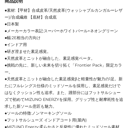
商品説明
●素材:【甲材】合成皮革/天然皮革(ウォッシャブルカンガルーレザ
ー)/合成繊維 【底材】合成底
●日本製
●メーカーカラー表記:スーパーホワイトパール×ネオングリーン
●幅:2E相当の方向け
●インドア用
●研ぎ澄ませた素足感覚。
●天然皮革とニットが融合した、素足感覚ベータ。
●挑戦の先に、新しい未来を切り拓く「Frontier Pack」限定カラ
ー。
●天然皮革とニットが融合した素足感覚βと軽量性が魅力の1足。新
たにフルレングス仕様のミッドソールを採用し、素足感覚だけで
はなくクッション性も追求。また、踵部分にはフットサルシュー
ズで初めてMIZUNO ENERZYを採用。グリップ性と耐摩耗性を追
求した新ソール意匠も魅力。
●ソールの特徴:ノンマーキングソール
●フットサルシューズ インドアコート用(屋内)
●MIZUNO Enerzy:柔らかさと反発性に優れたミッドソール素材