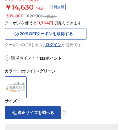
オンラインストア限定価格
￥14,630
送料無料
（税込）
30%OFF
￥20,900
（税込）
クーポンを使うと
11,704
円
で購入できます
20
％OFF
クーポンを取得する
クーポンのご利用には
ログイン
が必要です
獲得ポイント：
133
ポイント
P
カラー
：
ホワイト×グリーン
サイズ
：
適正サイズを調べる