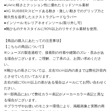
●U4ric:軽さとクッション性に優れたミッドソール素材
●XG RUBBER:スピードある動き・激しい動きでのグリップ力と
耐久性を追求したエクストラグレードなラバー
●インソール:モレリアネオインソール(取り外し可)
●靴ひものテキスタイルに90%以上のリサイクル素材を使用。
【商品の購入にあたっての注意事項】
【こちらの商品について】
※シューズの製造過程で、接着剤の付着や縫製のズレ・歪みがあ
る場合がございます。ご理解、ご了承の上、お買い求めくださ
い。
※靴ひもの長さについては、左右10cm以内の差までは弊社許容内
とさせていただいております。
左右の紐に10cm以上の差がある場合はメールにてお問い合わせく
ださい。
※一部商品において弊社カラー表記がメーカーカラー表記と異な
る場合がございます。
※ブラウザやお使いのモニター環境により、掲載画像と実際の商