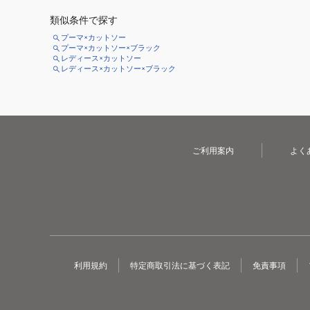
類似条件で探す
プーマ×カットソー
プーマ×カットソー×ブラック
レディース×カットソー
レディース×カットソー×ブラック
ご利用案内
よく
利用規約
特定商取引法に基づく表記
免責事項