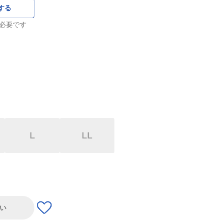
する
必要です
L
LL
い