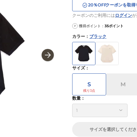
20
％OFF
クーポンを取得
クーポンのご利用には
ログイン
が
獲得ポイント：
35
ポイント
P
カラー
：
ブラック
サイズ
：
S
M
数量：
サイズ
を選択してくださ