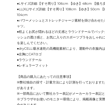
●Lサイズ詳細:【すそ周り】106cm 【ゆき】48cm 【後ろ丈
●LL(XL)サイズ詳細:【すそ周り】108cm 【ゆき】50cm 
104cm
●パワーメッシュとストレッチジャージ素材を掛け合わせた
ャツ。
●程よくお尻が隠れるほどの丈感とラウンドテールでバック
ッシュの透け感と、お気に入りのスポーツブラをおしゃれ
を楽しんでください。
●dryCELL:吸水速乾の高機能素材により、運動中の衣服内
●左胸にCATロゴ
●ラウンドテール
●レギュラーフィット
【商品の購入にあたっての注意事項】
※弊社独自の採寸・計量方法により計測を行っております
があります。
※一部商品において弊社カラー表記がメーカーカラー表記
※ブラウザやお使いのモニター環境により、掲載画像と実
合があります。