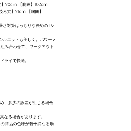
】70cm 【胸囲】102cm
【後ろ丈】71cm 【胸囲】
暑さ対策ばっちりな長めのTシ
シルエットも美しく。パワーメ
に組み合わせて、ワークアウト
はドライで快適。
ため、多少の誤差が生じる場合
と異なる場合があります。
際の商品の色味が若干異なる場