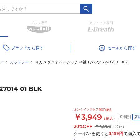
ゴルフ専門
アウトドア専門
ブランド
セール
ア
カットソー
ヨガ スタジオ ベーシック 半袖 Tシャツ 527014 01 BLK
014 01 BLK
オンラインストア限定価格
￥3,949
送料別
店
（税込）
20%OFF
￥4,950
（税込）
クーポンを使うと
3,159
円
で購入