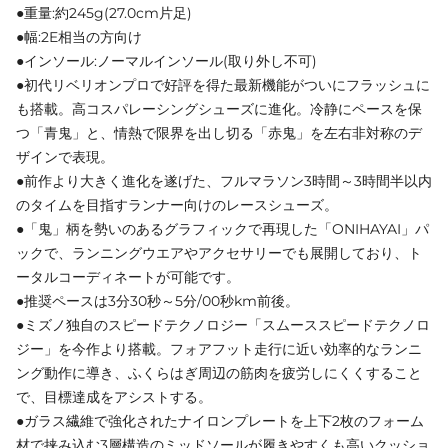
●重量:約245g(27.0cm片足)
●幅:2E相当の方向け
●インソール:ノーマルインソール(取り外し不可)
●初代リベリオンプロで好評を得た最新機能がついにフラッシュに
も搭載。高コスパレーシングシューズに進化。冷静にペースを保
つ「青鬼」と、情熱で限界を出し切る「赤鬼」を左右非対称のデ
ザインで表現。
●前作より大きく進化を遂げた、フルマラソン3時間～3時間半以内
のタイムを目指すランナー向けのレースシューズ。
●「鬼」柄を勢いのあるグラフィックで再現した「ONIHAYAI」パ
ックで、ランニングウエアやアクセサリーでも展開しており、ト
ータルコーディネートが可能です。
●推奨ペースは3分30秒～5分/00秒km前後。
●ミズノ独自のスピードテクノロジー「スムーススピードテクノロ
ジー」を今作より搭載。フォアフット走行に近い効率的なランニ
ング動作に導き、ふくらはぎ周辺の筋肉を疲労しにくくすること
で、目標達成をアシストする。
●ガラス繊維で強化されたナイロンプレートを上下2枚のフォーム
材で挟み込む3層構造のミッドソールが履きやすくも高いクッショ