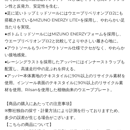
ン性と反発力、安定性を生む。
●足に近いトップミッドソールにはウエーブリベリオンプロ2にも
搭載されているMIZUNO ENERZY LITE+を採用し、やわらかい足
当たりを実現。
●ボトムミッドソールにはMIZUNO ENERZYフォームを採用し、
ウエーブリベリオンプロ2と比較してよりやさしい履き心地に。
●アウトソールもラバーアウトソール仕様でクセがなく、やわらか
い接地感覚。
●レーシングラストを採用したアッパーにはインナーストラップも
配置し、高速走行中の足ぶれを抑える。
●アッパー本体裏地のテキスタイルに90%以上のリサイクル素材を
使用。インソール表面のテキスタイルに90%以上のリサイクル素
材を使用。Rilsanを使用した植物由来のウエーブプレート。
【商品の購入にあたっての注意事項】
※弊社独自の採寸・計量方法により計測を行っておりますため、
多少の誤差が生じる場合がございます。
【こちらの商品について】