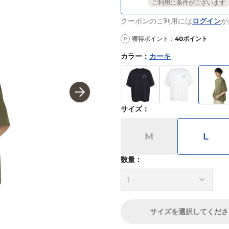
ご利用に条件がございます
クーポンのご利用には
ログイン
が
獲得ポイント：
40
ポイント
P
カラー
：
カーキ
サイズ
：
M
L
数量：
サイズ
を選択してくださ