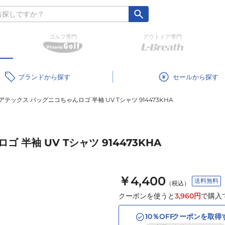
ゴルフ専門
アウトドア専門
ブランド
セール
アテックス バッグニコちゃんロゴ 半袖 UV Tシャツ 914473KHA
半袖 UV Tシャツ 914473KHA
￥4,400
送料無料
（税込）
クーポンを使うと
3,960
円
で購入
10
％OFF
クーポンを取得