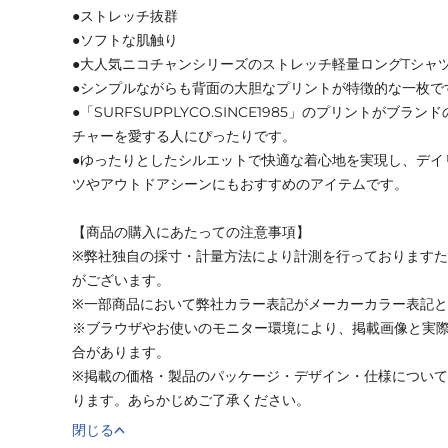
●ストレッチ抜群
●ソフトな肌触り
●大人気ニコチャンシリーズのストレッチ軽量ロングTシャ
●シンプルながらも背面の大胆なプリントが特徴的な一枚で
●「SURFSUPPLYCO.SINCE1985」のプリントがブ
チャーを愛する人にぴったりです。
●ゆったりとしたシルエットで快適な着心地を実現し、デイ
ツやアウトドアシーンにもおすすめのアイテムです。
【商品の購入にあたっての注意事項】
※弊社独自の採寸・計量方法により計測を行っております
がございます。
※一部商品において弊社カラー表記がメーカーカラー表記
※ブラウザやお使いのモニター環境により、掲載画像と実
合があります。
※掲載の価格・製品のパッケージ・デザイン・仕様につい
ります。あらかじめご了承ください。
閉じる