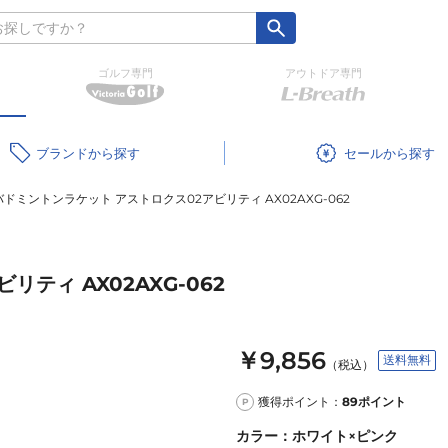
ゴルフ専門
アウトドア専門
ブランド
セール
バドミントンラケット アストロクス02アビリティ AX02AXG-062
ティ AX02AXG-062
￥9,856
送料無料
（税込）
獲得ポイント：
89
ポイント
P
カラー
：
ホワイト×ピンク