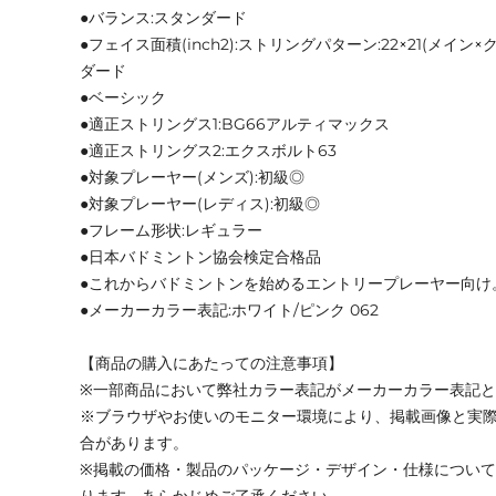
●バランス:スタンダード
●フェイス面積(inch2):ストリングパターン:22×21(メイ
ダード
●ベーシック
●適正ストリングス1:BG66アルティマックス
●適正ストリングス2:エクスボルト63
●対象プレーヤー(メンズ):初級◎
●対象プレーヤー(レディス):初級◎
●フレーム形状:レギュラー
●日本バドミントン協会検定合格品
●これからバドミントンを始めるエントリープレーヤー向け
●メーカーカラー表記:ホワイト/ピンク 062
【商品の購入にあたっての注意事項】
※一部商品において弊社カラー表記がメーカーカラー表記
※ブラウザやお使いのモニター環境により、掲載画像と実
合があります。
※掲載の価格・製品のパッケージ・デザイン・仕様につい
ります。あらかじめご了承ください。