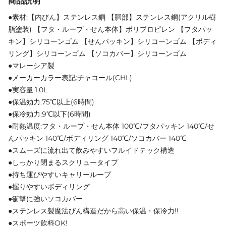
商品説明
●素材:【内びん】ステンレス鋼 【胴部】ステンレス鋼(アクリル樹
脂塗装) 【フタ・ループ・せん本体】ポリプロピレン 【フタパッ
キン】シリコーンゴム 【せんパッキン】シリコーンゴム 【ボディ
リング】シリコーンゴム 【ソコカバー】シリコーンゴム
●マレーシア製
●メーカーカラー表記:チャコール(CHL)
●実容量:1.0L
●保温効力:75℃以上(6時間)
●保冷効力:9℃以下(6時間)
●耐熱温度:フタ・ループ・せん本体 100℃/フタパッキン 140℃/せ
んパッキン 140℃/ボディリング 140℃/ソコカバー 140℃
●スムーズに流れ出て飲みやすいフルイドテック構造
●しっかり閉まるスクリュータイプ
●持ち運びやすいキャリーループ
●握りやすいボディリング
●衝撃に強いソコカバー
●ステンレス製魔法びん構造だから高い保温・保冷力!!
●スポーツ飲料OK!