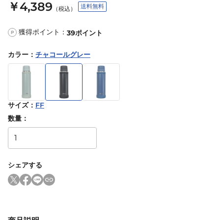
￥4,389
送料無料
（税込）
獲得ポイント：
39
ポイント
P
カラー
：
チャコールグレー
サイズ
：
FF
数量：
シェアする