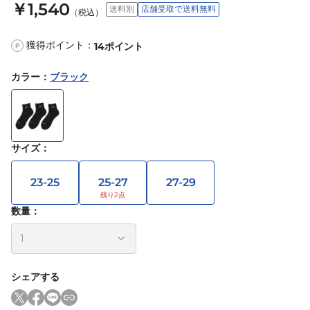
￥1,540
送料別
店舗受取で送料無料
（税込）
獲得ポイント：
14
ポイント
P
カラー
：
ブラック
サイズ
：
23-25
25-27
27-29
数量：
シェアする