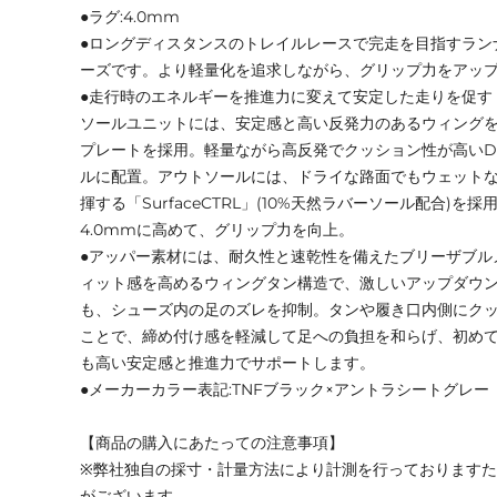
●ラグ:4.0mm
●ロングディスタンスのトレイルレースで完走を目指すラン
ーズです。より軽量化を追求しながら、グリップ力をアッ
●走行時のエネルギーを推進力に変えて安定した走りを促す「
ソールユニットには、安定感と高い反発力のあるウィングを
プレートを採用。軽量ながら高反発でクッション性が高いD
ルに配置。アウトソールには、ドライな路面でもウェット
揮する「SurfaceCTRL」(10%天然ラバーソール配合)
4.0mmに高めて、グリップ力を向上。
●アッパー素材には、耐久性と速乾性を備えたブリーザブル
ィット感を高めるウィングタン構造で、激しいアップダウ
も、シューズ内の足のズレを抑制。タンや履き口内側にク
ことで、締め付け感を軽減して足への負担を和らげ、初め
も高い安定感と推進力でサポートします。
●メーカーカラー表記:TNFブラック×アントラシートグレー
【商品の購入にあたっての注意事項】
※弊社独自の採寸・計量方法により計測を行っております
がございます。