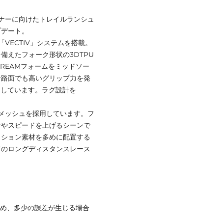
ナーに向けたトレイルランシュ
プデート。
VECTIV」システムを搭載。
備えたフォーク形状の3DTPU
REAMフォームをミッドソー
な路面でも高いグリップ力を発
を採用しています。ラグ設計を
メッシュを採用しています。フ
ンやスピードを上げるシーンで
ッション素材を多めに配置する
てのロングディスタンスレース
ため、多少の誤差が生じる場合