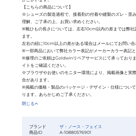
【こちらの商品について】
※シューズの製造過程で、接着剤の付着や縫製のズレ・歪
理解、ご了承の上、お買い求めください。
※靴ひもの長さについては、左右10cm以内の差までは弊
ます。
左右の紐に10cm以上の差がある場合はメールにてお問い
※一部商品において弊社カラー表記がメーカーカラー表記
※修理のご依頼はGoldwinリペアサービスにて承ってお
イトをご確認ください。
※ブラウザやお使いのモニター環境により、掲載画像と実
合があります。
※掲載の価格・製品のパッケージ・デザイン・仕様につい
ります。あらかじめご了承ください。
閉じる
ブランド
ザ・ノース・フェイス
商品ID
A-10880576901