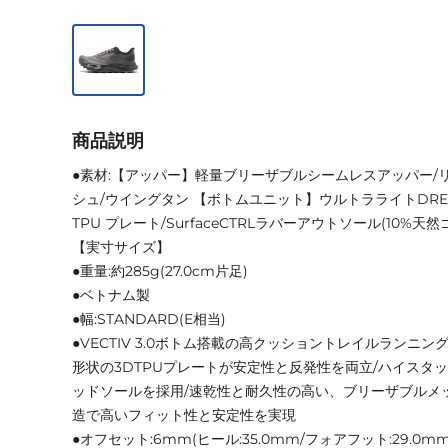
商品説明
●素材:【アッパー】軽量ブリーザブルシームレスアッパー/
シュ/ウイングタン 【ボトムユニット】ウルトラライトDRE
TPU プレート/SurfaceCTRLラバーアウトソール(10%天然
【実寸サイズ】
●重量:約285g(27.0cm片足)
●ベトナム製
●幅:STANDARD(E相当)
●VECTIV 3.0ボトム搭載の高クッショントレイルランニ
形状の3DTPUプレートが安定性と反発性を両立/ハイスタッ
ッドソールを採用/速乾性と耐久性の高い、ブリーザブルメ
造で高いフィット性と安定性を実現
●オフセット:6mm(ヒール:35.0mm/フォアフット:29.0mm