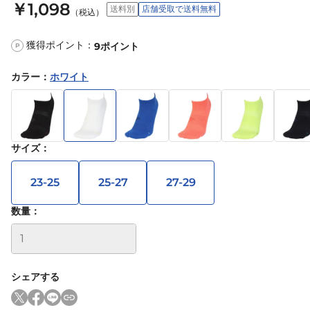
￥1,098
送料別
店舗受取で送料無料
（税込）
獲得ポイント：
9
ポイント
P
カラー
：
ホワイト
サイズ
：
23-25
25-27
27-29
数量：
シェアする