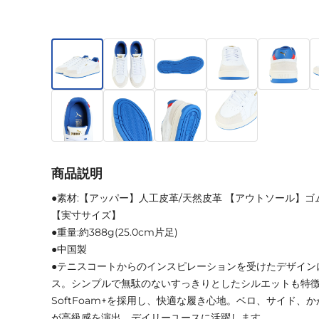
商品説明
●素材:【アッパー】人工皮革/天然皮革 【アウトソール】ゴ
【実寸サイズ】
●重量:約388g(25.0cm片足)
●中国製
●テニスコートからのインスピレーションを受けたデザイン
ス。シンプルで無駄のないすっきりとしたシルエットも特
SoftFoam+を採用し、快適な履き心地。ベロ、サイド、
が高級感を演出。デイリーユースに活躍します。