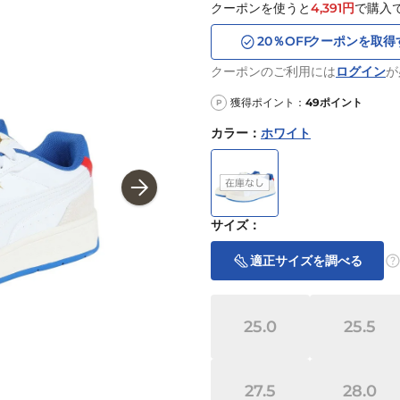
クーポンを使うと
4,391
円
で購入
20
％OFF
クーポンを取得
クーポンのご利用には
ログイン
が
獲得ポイント：
49
ポイント
P
カラー
：
ホワイト
サイズ
：
適正サイズを調べる
25.0
25.5
27.5
28.0