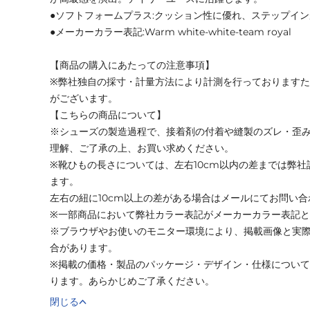
●ソフトフォームプラス:クッション性に優れ、ステップイ
●メーカーカラー表記:Warm white-white-team royal
【商品の購入にあたっての注意事項】
※弊社独自の採寸・計量方法により計測を行っております
がございます。
【こちらの商品について】
※シューズの製造過程で、接着剤の付着や縫製のズレ・歪
理解、ご了承の上、お買い求めください。
※靴ひもの長さについては、左右10cm以内の差までは弊
ます。
左右の紐に10cm以上の差がある場合はメールにてお問い
※一部商品において弊社カラー表記がメーカーカラー表記
※ブラウザやお使いのモニター環境により、掲載画像と実
合があります。
※掲載の価格・製品のパッケージ・デザイン・仕様につい
ります。あらかじめご了承ください。
閉じる