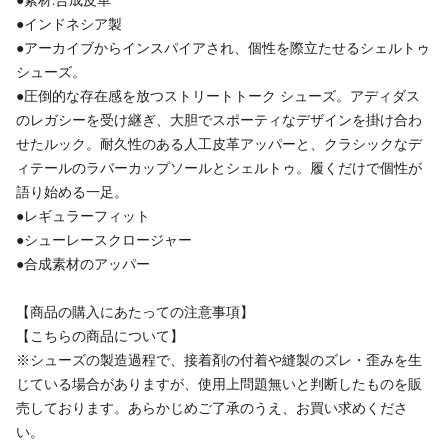
●インドネシア製
●アーカイブからインスパイアされ、個性を際立たせるシェルトゥ
シューズ。
●圧倒的な存在感を放つストリートトーク シューズ。アディダス
のレガシーを受け継ぎ、大胆でスポーティなデザインを掛け合わ
せたルック。耐久性のある人工皮革アッパーと、クラシックなデ
ィテールのラバーカップソールとシェルトゥ。履くだけで個性が
語り始める一足。
●レギュラーフィット
●シューレースクロージャー
●合成素材のアッパー
【商品の購入にあたっての注意事項】
【こちらの商品について】
※シューズの製造過程で、接着剤の付着や縫製のズレ・歪みを生
じている場合がありますが、使用上問題無いと判断したものを販
売しております。あらかじめご了承のうえ、お買い求めくださ
い。