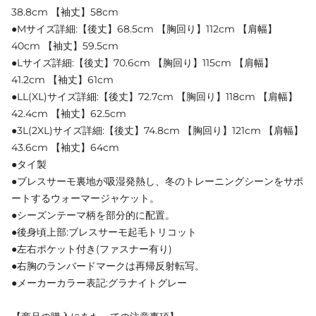
38.8cm 【袖丈】58cm
●Mサイズ詳細:【後丈】68.5cm 【胸回り】112cm 【肩幅】
40cm 【袖丈】59.5cm
●Lサイズ詳細:【後丈】70.6cm 【胸回り】115cm 【肩幅】
41.2cm 【袖丈】61cm
●LL(XL)サイズ詳細:【後丈】72.7cm 【胸回り】118cm 【肩幅】
42.4cm 【袖丈】62.5cm
●3L(2XL)サイズ詳細:【後丈】74.8cm 【胸回り】121cm 【肩幅】
43.6cm 【袖丈】64cm
●タイ製
●ブレスサーモ裏地が吸湿発熱し、冬のトレーニングシーンをサポ
ートするウォーマージャケット。
●シーズンテーマ柄を部分的に配置。
●後身頃上部:ブレスサーモ起毛トリコット
●左右ポケット付き(ファスナー有り)
●右胸のランバードマークは再帰反射転写。
●メーカーカラー表記:グラナイトグレー