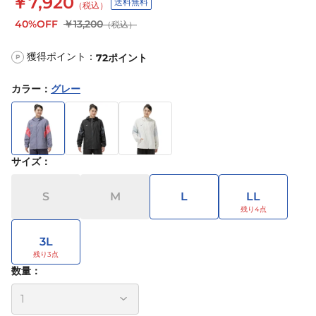
￥7,920
送料無料
（税込）
40%OFF
￥13,200
（税込）
獲得ポイント：
72
ポイント
P
カラー
：
グレー
サイズ
：
S
M
L
LL
3L
数量：