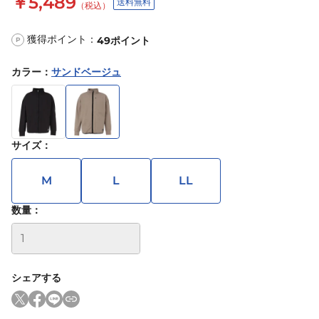
￥5,489
送料無料
（税込）
獲得ポイント：
49
ポイント
P
カラー
：
サンドベージュ
サイズ
：
M
L
LL
数量：
シェアする