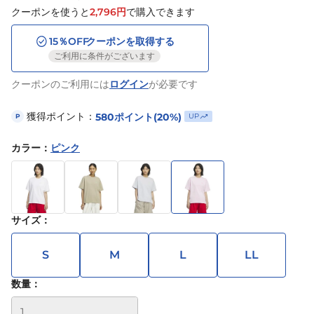
クーポンを使うと
2,796
円
で購入できます
15
％OFF
クーポンを取得する
ご利用に条件がございます
クーポンのご利用には
ログイン
が必要です
獲得ポイント：
580
ポイント
(20%)
UP
P
カラー
：
ピンク
サイズ
：
S
M
L
LL
数量：