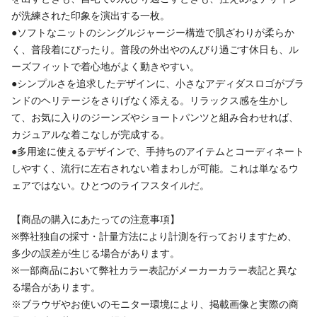
が洗練された印象を演出する一枚。
●ソフトなニットのシングルジャージー構造で肌ざわりが柔らか
く、普段着にぴったり。普段の外出やのんびり過ごす休日も、ル
ーズフィットで着心地がよく動きやすい。
●シンプルさを追求したデザインに、小さなアディダスロゴがブラ
ンドのヘリテージをさりげなく添える。リラックス感を生かし
て、お気に入りのジーンズやショートパンツと組み合わせれば、
カジュアルな着こなしが完成する。
●多用途に使えるデザインで、手持ちのアイテムとコーディネート
しやすく、流行に左右されない着まわしが可能。これは単なるウ
ェアではない。ひとつのライフスタイルだ。
【商品の購入にあたっての注意事項】
※弊社独自の採寸・計量方法により計測を行っておりますため、
多少の誤差が生じる場合があります。
※一部商品において弊社カラー表記がメーカーカラー表記と異な
る場合があります。
※ブラウザやお使いのモニター環境により、掲載画像と実際の商