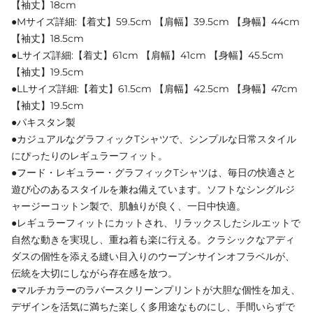
【袖丈】18cm
●Mサイズ詳細:【着丈】59.5cm 【肩幅】39.5cm 【身幅】44cm
【袖丈】18.5cm
●Lサイズ詳細:【着丈】61cm 【肩幅】41cm 【身幅】45.5cm
【袖丈】19.5cm
●LLサイズ詳細:【着丈】61.5cm 【肩幅】42.5cm 【身幅】47cm
【袖丈】19.5cm
●パキスタン製
●カジュアルなグラフィックTシャツで、シンプルな日常スタイル
にぴったりのレギュラーフィット。
●フード・レギュラー・グラフィックTシャツは、毎日の快適さと
遊び心のあるスタイルを兼ね備えています。ソフトなシングルジ
ャージーコットン製で、肌触りが良く、一日中快適。
●レギュラーフィットにカットされ、リラックスしたシルエットで
自然な動きを実現し、重ね着も楽に行える。クラシックなアディ
ダスの個性を添える縫い目入りのウーブンサインオフラベルが、
伝統を大切にしながら存在感を放つ。
●マルチカラーのラバースクリーンプリントが大胆な個性を加え、
デザインを活気に満ちた楽しく多用途なものにし、手間いらずで