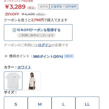
オンラインストア限定価格
￥3,289
送料別
店舗受取で送料無料
（税込）
25%OFF
￥4,400
（税込）
クーポンを使うと
2,796
円
で購入できます
15
％OFF
クーポンを取得する
ご利用に条件がございます
クーポンのご利用には
ログイン
が必要です
獲得ポイント：
580
ポイント
(20%)
UP
P
カラー
：
ホワイト
サイズ
：
S
M
L
LL