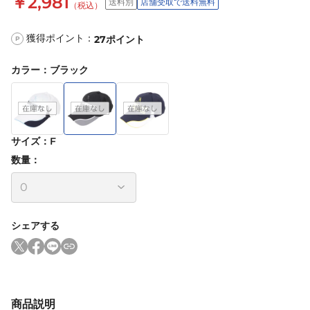
￥2,981
送料別
店舗受取で送料無料
（税込）
獲得ポイント：
27
ポイント
P
カラー
：
ブラック
サイズ
：
F
数量：
シェアする
商品説明