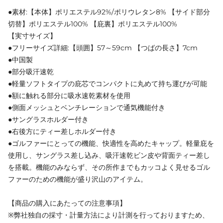
●素材:【本体】ポリエステル92%/ポリウレタン8% 【サイド部分
切替】ポリエステル100% 【庇裏】ポリエステル100%
【実寸サイズ】
●フリーサイズ詳細:【頭囲】57～59cm 【つばの長さ】7cm
●中国製
●部分吸汗速乾
●軽量ソフトタイプの庇芯でコンパクトに丸めて持ち運びが可能
●額に触れる部分に吸水速乾素材を使用
●側面メッシュとベンチレーションで通気機能付き
●サングラスホルダー付き
●右後方にティー差しホルダー付き
●ゴルファーにとっての機能、快適性を高めたキャップ。軽量庇を
使用し、サングラス差し込み、吸汗速乾ビン皮や背面ティー差し
を搭載。機能のみならず、その所作までもカッコよく見せるゴル
ファーのための機能が盛り沢山のアイテム。
【商品の購入にあたっての注意事項】
※弊社独自の採寸・計量方法により計測を行っておりますため、