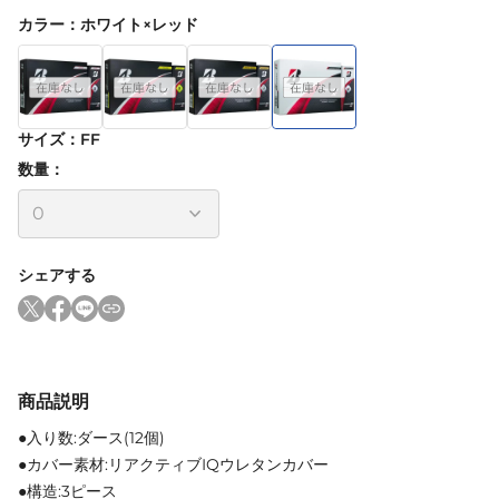
カラー
：
ホワイト×レッド
サイズ
：
FF
数量：
シェアする
商品説明
●入り数:ダース(12個)
●カバー素材:リアクティブIQウレタンカバー
●構造:3ピース