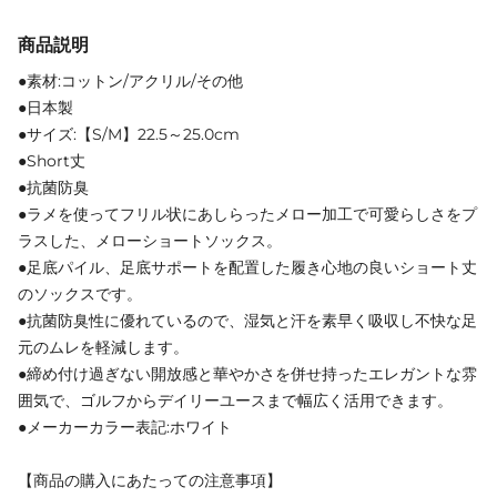
商品説明
●素材:コットン/アクリル/その他
●日本製
●サイズ:【S/M】22.5～25.0cm
●Short丈
●抗菌防臭
●ラメを使ってフリル状にあしらったメロー加工で可愛らしさをプ
ラスした、メローショートソックス。
●足底パイル、足底サポートを配置した履き心地の良いショート丈
のソックスです。
●抗菌防臭性に優れているので、湿気と汗を素早く吸収し不快な足
元のムレを軽減します。
●締め付け過ぎない開放感と華やかさを併せ持ったエレガントな雰
囲気で、ゴルフからデイリーユースまで幅広く活用できます。
●メーカーカラー表記:ホワイト
【商品の購入にあたっての注意事項】