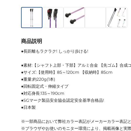
商品説明
●長距離もラクラク! しっかり歩ける!
●素材:【シャフト上部・下部】アルミ合金 【先ゴム】合成ゴ
●サイズ:【使用時】85～120cm 【収納時】85cm
●重量:約220g(1本)
●回転固定式・伸縮タイプ
●対応身長:135～190cm
●SGマーク製品安全協会認定安全基準合格品!
●日本製
※一部商品において弊社カラー表記がメーカーカラー表記
※ブラウザやお使いのモニター環境により、掲載画像と実