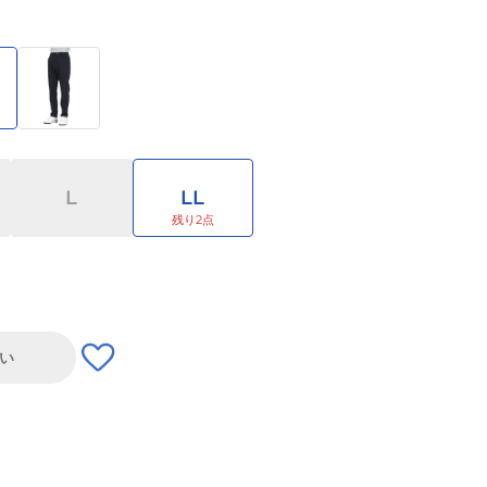
L
LL
い