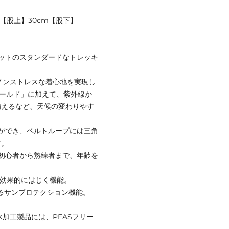
m 【股上】30cm【股下】
ットのスタンダードなトレッキ
ノンストレスな着心地を実現し
シールド」に加えて、紫外線か
備えるなど、天候の変わりやす
ができ、ベルトループには三角
す。
初心者から熟練者まで、年齢を
を効果的にはじく機能。
守るサンプロテクション機能。
水加工製品には、PFASフリー