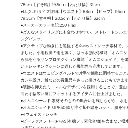
78cm【すそ幅】19.5cm【わたり幅】31cm
●LL(XLR)サイズ詳細:【ウエスト】88cm【ヒップ】116c
79.5cm【すそ幅】20.5cm【わたり幅】32cm
●メーカーカラー表記:250 Flax
●どんなスタイリングにも合わせやすい、ストレートシルエ
ングパンツ。
●アクティブな動きにも追従する4wayストレッチ素材で、
ました。小雨程度の雨を弾く、はっ水(撥水)機能「オムニ
ら肌を守るサンプロテクション機能「オムニシェイド」を
いトレッキングシーンに適した機能性も充実しています。
●ウエストはウェビングベルトで片手で簡単に調整すること
カンを設け、鍵などの貴重品をさっと掛けることもできま
●装飾を抑えたミニマルなデザインを採用することで、登山
問わず幅広い層にフィットするアイテムに仕上げました。
●オムニシールド:素材そのものの風合いを残しながら、水
●オムニシェイド UPF50:降り注ぐ紫外線をカット。肌を
●4ウェイストレッチ
●ピーファスフリー:PFAS(有機フッ素化合物)を含まない撥
と表記しております。