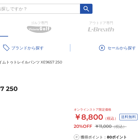
ゴルフ専門
アウトドア専門
ブランド
セール
イムトゥトレイルパンツ XE9657 250
 250
オンラインストア限定価格
￥8,800
送料無料
（税込）
20%OFF
￥11,000
（税込）
獲得ポイント：
80
ポイント
P