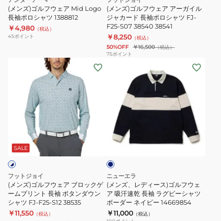
ロ
ー
Logo
ー
(メンズ)ゴルフウェア Mid Logo
(メンズ)ゴルフウェア アーガイル
シ
ル
長
長袖ポロシャツ 1388812
ガ
ジャカード 長袖ポロシャツ FJ-
F25-S07 38540 38541
ャ
￥4,980
カ
袖
イ
（税込）
￥8,250
45
ポイント
（税込）
ツ
ッ
ポ
ル
50%OFF
￥16,500
（税込）
TAES24B070107
ト
ロ
ジ
75
ポイント
(メ
ソ
(メ
シ
ャ
ン
ー
ン
ャ
カ
ズ)
QGMWJL51
ズ、
ツ
ー
ゴ
レ
1388812
ド
ル
デ
長
フ
ィ
袖
ネ
ウ
ー
ポ
イ
ェ
ス)
ロ
ビ
SALE
ー
ア
ゴ
シ
ブ
ル
ャ
フットジョイ
ニューエラ
ロ
フ
ツ
(メンズ)ゴルフウェア ブロックゲ
(メンズ、レディース)ゴルフウェ
ッ
ームプリント 長袖 ボタンダウン
ウ
ア 吸汗速乾 長袖 ラグビーシャツ
FJ-
シャツ FJ-F25-S12 38535
ボーダー ネイビー 14669854
ク
ェ
F25-
￥11,550
￥11,000
（税込）
（税込）
ゲ
ア
S07