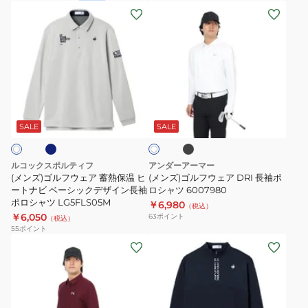
長
ー
(メ
(メ
袖
ト
ン
ン
ポ
ナ
ズ)
ズ)
ロ
ビ
ゴ
ゴ
シ
ハ
ル
ル
ャ
ー
フ
フ
ネ
ブ
ホ
ツ
フ
ウ
ウ
ラ
ワ
JVV03
ジ
ッ
ェ
ェ
SALE
SALE
イ
ク
ッ
ト
ア
ア
プ
蓄
DRI
ルコックスポルティフ
アンダーアーマー
長
熱
長
(メンズ)ゴルフウェア 蓄熱保温 ヒ
(メンズ)ゴルフウェア DRI 長袖ポ
袖
保
ートナビ ベーシックデザイン長袖
袖
ロシャツ 6007980
ポロシャツ LG5FLS05M
シ
￥6,980
温
ポ
（税込）
￥6,050
63
ポイント
（税込）
ャ
ヒ
ロ
55
ポイント
ツ
ー
シ
(メ
(メ
LG5FLS81M
ト
ャ
ン
ン
ナ
ツ
ズ)
ズ)
ビ
6007980
ゴ
ゴ
ベ