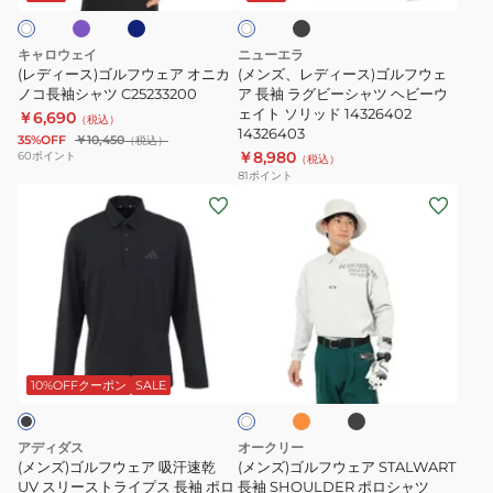
ー
ク
25AW
012-
ワ
ウ
ゴ
イ
5269004
ェ
ル
ト
キャロウェイ
ニューエラ
ア
フ
(レディース)ゴルフウェア オニカ
(メンズ、レディース)ゴルフウェ
オ
ノコ長袖シャツ C25233200
ウ
ア 長袖 ラグビーシャツ ヘビーウ
ェイト ソリッド 14326402
￥6,690
ニ
ェ
（税込）
14326403
35%OFF
￥10,450
（税込）
カ
ア
￥8,980
60
ポイント
（税込）
ノ
長
81
ポイント
(メ
(メ
コ
袖
ン
ン
長
ラ
ズ)
ズ)
袖
グ
ゴ
ゴ
シ
ビ
ル
ル
ャ
ー
フ
フ
ツ
シ
オ
ブ
パ
ウ
ウ
C25233200
ャ
レ
ラ
ー
ン
ッ
ェ
ェ
ツ
10%OFFクーポン
SALE
ル
ジ
ク
ホ
ア
ア
ヘ
ワ
吸
STALWART
ビ
イ
アディダス
オークリー
汗
長
ト
ー
(メンズ)ゴルフウェア 吸汗速乾
(メンズ)ゴルフウェア STALWART
速
UV スリーストライプス 長袖 ポロ
袖
長袖 SHOULDER ポロシャツ
ウ