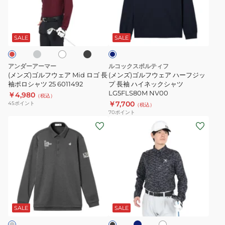
ル
ル
ー
フ
フ
グ
ブ
ホ
ネ
シ
ウ
ウ
ラ
ワ
イ
ッ
ッ
ェ
ェ
イ
ビ
SALE
SALE
ク
ト
ー
ク
ア
ア
デ
Mid
ハ
アンダーアーマー
ルコックスポルティフ
ザ
ロ
ー
(メンズ)ゴルフウェア Mid ロゴ 長
(メンズ)ゴルフウェア ハーフジッ
イ
ゴ
袖ポロシャツ 25 6011492
フ
プ 長袖 ハイネックシャツ
LG5FLS80M NV00
ン
￥4,980
長
ジ
（税込）
￥7,700
45
ポイント
（税込）
長
袖
ッ
70
ポイント
袖
ポ
プ
(メ
(メ
ポ
ロ
長
ン
ン
ロ
シ
袖
ズ)
ズ)
シ
ャ
ハ
ゴ
ゴ
ャ
ツ
イ
ル
ル
ツ
25
ネ
フ
フ
ブ
ホ
ブ
LG5FLS05M
6011492
ッ
ウ
ウ
ル
ワ
ラ
ク
ー
ェ
ェ
イ
ッ
SALE
SALE
グ
ト
ク
シ
ア
ア
レ