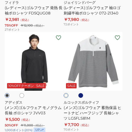
ジ
ツ
フィドラ
ジェイリンドバーグ
ュ
ア
ア
THLA555
(レディース)ゴルフウェア 発熱 長
(レディース)ゴルフウェア 袖ロゴ
発
袖ポロシャツ FD5QUG08
袖
刺繍半袖ポロシャツ 072-21340
￥2,981
￥7,980
熱
ロ
（税込）
（税込）
72
ポイント
75%OFF
￥12,100
（税込）
長
ゴ
27
ポイント
袖
刺
(メ
(メ
ポ
繍
ン
ン
ロ
半
ズ)
ズ)
シ
袖
ゴ
ゴ
ャ
ポ
ル
ル
ツ
ロ
フ
フ
ネ
ホ
ホ
FD5QUG08
シ
ウ
ウ
イ
ワ
ャ
ビ
ェ
ェ
10%OFFクーポン
SALE
SALE
イ
ー
ツ
ト
ア
ア
072-
モ
蓄
アディダス
ルコックスポルティフ
21340
ノ
熱
(メンズ)ゴルフウェア モノグラム
(メンズ)ゴルフウェア 蓄熱保温 ヒ
グ
長袖 ポロシャツ JVV03
保
ートナビ ハーフジップ 長袖シャ
ツ LG5FLS81M
￥5,500
ラ
温
（税込）
￥7,700
50%OFF
￥11,000
（税込）
（税込）
ム
ヒ
70
ポイント
UP
1,000
ポイント
(
20
%)