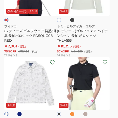
ブ
LG4FLS03L
ホ
ブ
ル
ル
ラ
ワ
ポ
ッ
フ
フ
条件付クーポン
SALE
SALE
イ
ク
ロ
ト
ウ
ウ
シ
ェ
ェ
フィドラ
トミーヒルフィガーゴルフ
ャ
ア
ア
(レディース)ゴルフウェア 発熱 消
(レディース)ゴルフウェア ハイテ
ツ
発
臭 長袖ポロシャツ FD5QUG08
ハ
ンション 長袖 ポロシャツ
RED
THLA555
TAES24B030101
熱
イ
￥2,981
￥10,395
（税込）
（税込）
消
テ
75%OFF
￥12,100
30%OFF
￥14,850
（税込）
（税込）
臭
ン
27
ポイント
94
ポイント
(レ
(レ
長
シ
デ
デ
袖
ョ
ィ
ィ
ポ
ン
ー
ー
ロ
長
ス)
ス)
シ
袖
ゴ
ゴ
ャ
ポ
ネ
オ
サ
ブ
ル
ル
ツ
ロ
レ
ン
ラ
ン
ド
フ
フ
FD5QUG08
シ
ッ
SALE
SALE
ジ
ベ
ク
ウ
ウ
RED
ャ
ー
ェ
ェ