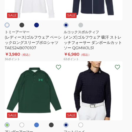
ゴ
フ
グ
ャ
ブ
ネ
グ
ネ
ル
ウ
イ
レ
ラ
ツ
イ
ビ
ー
フ
ェ
ビ
SALE
SALE
フ
WMXGKNINB920347001
ー
ー
ウ
ア
ィ
ェ
吸
ッ
トミーアーマー
ルコックスポルティフ
ア
汗
(レディース)ゴルフウェア ベーシ
(メンズ)ゴルフウェア 吸汗 ストレ
ク
ベ
ックロングスリーブポロシャツ
ス
ッチフォーサー ダンボールカット
長
TAES24B070107
ソー QGMWJL51
ー
ト
袖
￥3,980
￥6,980
（税込）
（税込）
シ
レ
ス
36
ポイント
63
ポイント
ッ
ッ
(メ
(メ
ト
ク
チ
ン
ン
レ
ロ
フ
ズ)
ズ)
ッ
ン
ォ
ゴ
ゴ
チ
グ
ー
ル
ル
シ
ス
サ
フ
フ
ャ
ラ
ブ
ホ
ホ
ネ
リ
ー
ウ
ウ
ツ
イ
ラ
ワ
イ
ー
ダ
ト
ッ
ェ
ェ
イ
ビ
MKS00-
SALE
SALE
ブ
ク
ト
ー
ブ
ン
ア
ア
HY0962NV
ポ
ボ
Mid
ア
アンダーアーマー
フットジョイ