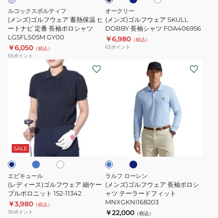
ャ
蓄
SKULL
ー
ルコックスポルティフ
オークリー
ツ
熱
DOBBY
(メンズ)ゴルフウェア 蓄熱保温 ヒ
(メンズ)ゴルフウェア SKULL
LG5FLS80M
保
ートナビ 定番 長袖ポロシャツ
長
DOBBY 長袖シャツ FOA406956
LG5FLS05M GY00
NV00
￥6,980
温
袖
（税込）
￥6,050
63
ポイント
（税込）
ヒ
シ
55
ポイント
ー
ャ
(レ
(メ
ト
ツ
デ
ン
ナ
FOA406956
ィ
ズ)
ビ
ー
ゴ
定
ス)
ル
番
ゴ
フ
ブ
ネ
ホ
ブ
長
ル
ウ
イ
ワ
ル
袖
ビ
フ
ェ
イ
ー
SALE
ー
ト
ポ
ウ
ア
ロ
ェ
長
エピキュール
ラルフ ローレン
シ
ア
袖
(レディース)ゴルフウェア 細ケー
(メンズ)ゴルフウェア 長袖ポロシ
ャ
細
ブルポロニット 152-11342
ポ
ャツ テーラードフィット
MNXGKNI168203
ツ
￥3,980
ケ
ロ
（税込）
￥22,000
36
ポイント
（税込）
LG5FLS05M
ー
シ