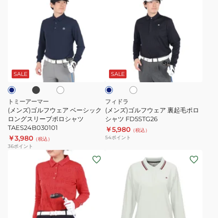
ス
ロ
RO704-
ン
ン
ト
FD5UUG03
KB3067BLK
ズ)
ズ)
レ
ゴ
ゴ
ッ
ル
ル
チ
フ
フ
ブ
ホ
ホ
ネ
フ
ウ
ウ
ワ
ワ
イ
ォ
ェ
ェ
イ
イ
ビ
SALE
SALE
ト
ト
ー
ー
ア
ア
サ
ベ
裏
トミーアーマー
フィドラ
ー
ー
起
(メンズ)ゴルフウェア ベーシック
(メンズ)ゴルフウェア 裏起毛ポロ
長
シ
ロングスリーブポロシャツ
毛
シャツ FD5STG26
TAES24B030101
袖
￥5,980
ッ
ポ
（税込）
￥3,980
54
ポイント
（税込）
チ
ク
ロ
36
ポイント
ェ
ロ
シ
(レ
(レ
ッ
ン
ャ
デ
デ
ク
グ
ツ
ィ
ィ
シ
ス
FD5STG26
ー
ー
ャ
リ
ス)
ス)
ツ
ー
ゴ
ゴ