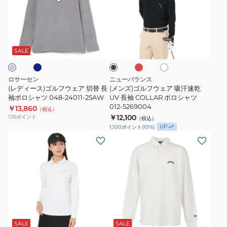
F25-
ー
イ
ゴ
047-
ー
S12
ス)
ビ
ル
21341
プ
38535
ゴ
ー
フ
ネ
エ
ホ
ブ
リ
ル
14669854
ウ
ン
ワ
ラ
ン
ジ
フ
ェ
イ
ッ
SALE
ト
ク
ト
ウ
ア
オ
ェ
吸
ロサーセン
ニューバランス
ニ
ア
汗
(レディース)ゴルフウェア 切替 長
(メンズ)ゴルフウェア 吸汗速乾
カ
切
袖ポロシャツ 048-24011-25AW
速
UV 長袖 COLLAR ポロシャツ
012-5269004
￥13,860
ノ
替
乾
（税込）
￥12,100
126
ポイント
（税込）
コ
長
UV
UP
1,100
ポイント
(
10
%)
シ
袖
長
(レ
(メ
ャ
ポ
袖
デ
ン
ツ
ロ
COLLAR
ィ
ズ、
C24233107
シ
ポ
ー
レ
ャ
ロ
ス)
デ
ツ
シ
ゴ
ィ
パ
ネ
ブ
オ
048-
ャ
ル
ー
イ
ラ
フ
24011-
ツ
ビ
ッ
フ
ス)
SALE
SALE
ホ