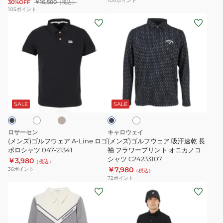
100
ポイント
30%OFF
￥16,500
（税込）
ー
吸
38540
105
ポイント
(メ
(メ
ム
汗
38541
ン
ン
プ
速
ズ)
ズ)
リ
乾
ゴ
ゴ
ン
長
ル
ル
ト
袖
フ
フ
長
ラ
ベ
ホ
ホ
ブ
ウ
ウ
袖
グ
ー
ワ
ラ
ジ
ェ
ェ
イ
ボ
ビ
ッ
SALE
SALE
ュ
ト
ク
ア
ア
タ
ー
A-
吸
ン
シ
ロサーセン
キャロウェイ
Line
汗
ダ
ャ
(メンズ)ゴルフウェア A-Line ロゴ
(メンズ)ゴルフウェア 吸汗速乾 長
ロ
ポロシャツ 047-21341
速
袖 フラワープリント オニカノコ
ウ
ツ
シャツ C24233107
￥3,980
ゴ
乾
（税込）
ン
ボ
￥7,980
36
ポイント
（税込）
ポ
長
シ
ー
72
ポイント
ロ
袖
ャ
(レ
ダ
(メ
シ
フ
ツ
デ
ー
ン
ャ
ラ
FJ-
ィ
ネ
ズ)
ツ
ワ