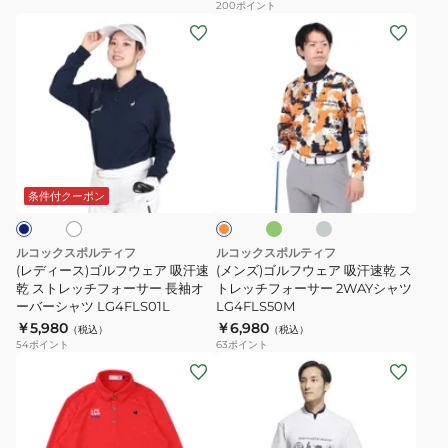
200
ポイント
GY00
ブ
ャ
(レ
(メ
ル
ツ
デ
ン
ポ
テ
ィ
ズ)
ロ
ー
ー
ゴ
ニ
ラ
ス)
ル
ッ
ー
ゴ
フ
グ
グ
ホ
オ
ト
ド
ル
ウ
リ
レ
レ
152-
フ
ー
ー
フ
ェ
ン
条件付クーポン
ン
ジ
11342
ィ
ウ
ア
ッ
ェ
吸
ルコックスポルティフ
ルコックスポルティフ
ト
ア
汗
(レディース)ゴルフウェア 吸汗速
(メンズ)ゴルフウェア 吸汗速乾 ス
MNXGKNI168203
吸
乾 ストレッチフォーサー 長袖オ
速
トレッチフォーサー 2WAYシャツ
ーバーシャツ LG4FLS01L
LG4FLS50M
汗
乾
￥5,980
￥6,980
（税込）
（税込）
速
ス
54
ポイント
63
ポイント
乾
ト
(メ
(メ
ス
レ
ン
ン
ト
ッ
ズ)
ズ)
レ
チ
ゴ
ゴ