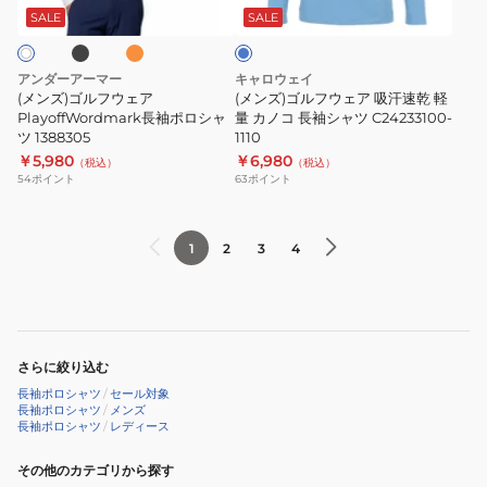
ル
ン
ェ
ェ
ー
SALE
SALE
ジ
フ
ジ
ア
ア
ャ
ィ
PlayoffWordmark
吸
ガ
ッ
アンダーアーマー
キャロウェイ
長
汗
(メンズ)ゴルフウェア
(メンズ)ゴルフウェア 吸汗速乾 軽
ー
ク
袖
PlayoffWordmark長袖ポロシャ
速
量 カノコ 長袖シャツ C24233100-
ド
長
ツ 1388305
1110
ポ
乾
長
袖
￥5,980
￥6,980
（税込）
（税込）
ロ
軽
袖
ス
54
ポイント
63
ポイント
シ
量
シ
ト
ャ
カ
ャ
レ
ツ
ノ
1
2
3
4
ツ
ッ
1388305
コ
LG4FLS03M
チ
長
シ
袖
ャ
シ
ツ
さらに絞り込む
ャ
MKS00-
長袖ポロシャツ
/
セール対象
ツ
長袖ポロシャツ
/
メンズ
HY0964WH
長袖ポロシャツ
/
レディース
C24233100-
1110
その他のカテゴリから探す