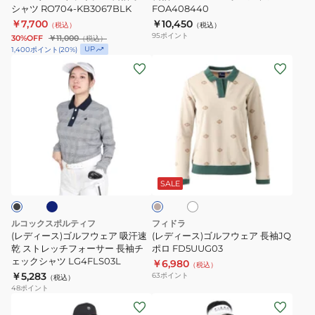
シャツ RO704-KB3067BLK
FOA408440
乾
SHOULDER
ェ
￥7,700
￥10,450
（税込）
（税込）
UV
ポ
イ
95
ポイント
30%OFF
￥11,000
（税込）
ス
ロ
ト
UP
1,400
ポイント
(
20
%)
(レ
(レ
リ
シ
ソ
デ
デ
ー
ャ
リ
ィ
ィ
ス
ツ
ッ
ー
ー
ト
FOA408440
ド
ス)
ス)
ラ
14326402
ゴ
ゴ
イ
14326403
ネ
ホ
ベ
ル
ル
プ
ワ
ー
フ
フ
イ
ス
ジ
SALE
ト
ュ
ウ
ウ
長
ェ
ェ
袖
ルコックスポルティフ
フィドラ
ア
ア
ポ
(レディース)ゴルフウェア 吸汗速
(レディース)ゴルフウェア 長袖JQ
吸
乾 ストレッチフォーサー 長袖チ
長
ポロ FD5UUG03
ロ
ェックシャツ LG4FLS03L
￥6,980
汗
袖
シ
（税込）
￥5,283
63
ポイント
（税込）
速
JQ
ャ
48
ポイント
乾
ポ
ツ
(メ
(メ