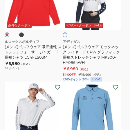
ッ
フ
ル
ル
チ
ォ
フ
フ
ブ
ホ
フ
ー
ウ
ウ
ワ
ォ
サ
ェ
ェ
条件付クーポン
10%OFFクーポン
SALE
イ
ー
ー
ト
ア
ア
サ
2WAY
吸
モ
ルコックスポルティフ
アディダス
ー
シ
汗
ッ
(メンズ)ゴルフウェア 吸汗速乾 ス
(メンズ)ゴルフウェア モックネッ
長
ャ
速
トレッチフォーサー ジャガード
ク
ク レイヤード EPW グラフィック
長袖シャツ LG4FLS03M
長袖ストレッチシャツ MKS00-
袖
ツ
乾
ネ
HY0964WH
￥5,980
（税込）
オ
LG4FLS50M
ス
ッ
￥6,980
54
ポイント
（税込）
ー
ト
ク
54%OFF
￥15,400
（税込）
バ
UP
1,260
ポイント
(
20
%)
レ
レ
(メ
(メ
ー
ッ
イ
ン
ン
シ
チ
ヤ
ズ)
ズ)
ャ
フ
ー
ゴ
ゴ
ツ
ォ
ド
ル
ル
LG4FLS01L
ー
EPW
フ
フ
サ
グ
ブ
オ
ブ
ウ
ウ
レ
ー
ラ