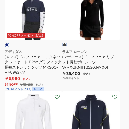
ズ)
ィ
ゴ
ー
ル
ス)
フ
ゴ
ブ
ウ
ル
ラ
ェ
フ
ッ
10%OFFクーポン
SALE
ク
ア
ウ
モ
ェ
アディダス
ラルフ ローレン
ッ
ア
(メンズ)ゴルフウェア モックネッ
(レディース)ゴルフウェア リブニ
ク
ク レイヤード EPW グラフィック
リ
ット長袖ポロシャツ
長袖ストレッチシャツ MKS00-
WMXGKNINB920347001
ネ
ブ
HY0962NV
￥26,400
（税込）
ッ
ニ
￥6,980
240
ポイント
（税込）
ク
ッ
54%OFF
￥15,400
（税込）
UP
1,260
ポイント
(
20
%)
レ
ト
(レ
(メ
イ
長
デ
ン
ヤ
袖
ィ
ズ)
ー
ポ
ー
ゴ
ド
ロ
ス)
ル
EPW
シ