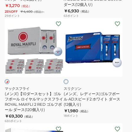
ダース(12個入り)
￥3,270
ー
X
（税込）
￥6,930
25%OFF
￥4,400
（税込）
（税込）
ス
B6CXJ
29
ポイント
63
ポイント
(12
B6YXJ
(メ
(メ
個
B6GXJ
ン
ン
入
B6WXJ
ズ)
ズ、
り)
ダ
【10
レ
ー
ダ
デ
ス
ー
ィ
ホ
(12
ス
ー
ワ
個
セ
ス)
イ
入
ト
ッ
ゴ
り)
ト】
ル
マックスフライ
スリクソン
ゴ
フ
(メンズ)【10ダースセット】ゴル
(メンズ、レディース)ゴルフボー
ル
フボール ロイヤルマックスフライ
ボ
ル ADスピード2 ホワイト ダース
ROYAL MAXFLI 2 RED ゴルフボ
(12個入り)
フ
ー
ール ダース(120個入り)
￥1,980
（税込）
ボ
ル
￥69,300
18
ポイント
（税込）
ー
AD
630
ポイント
(メ
(メ
ル
ス