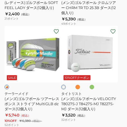
ダ
ル
ロ
(レディース)ゴルフボール SOFT
(メンズ)ゴルフボール クロムツア
ー
SOFT
FEEL LADY ダース(12個入り)
ム
ー CHRM TR TD 25 3B ダース(12
個入り)
ス
￥2,400
FEEL
ツ
（税込）
￥5,390
21
ポイント
（税込）
12
LADY
ア
49
ポイント
個)
ダ
ー
(メ
(メ
オ
ー
CHRM
ン
ン
ン
ス
TR
ズ)
ズ)
ラ
(12
TD
ゴ
ゴ
イ
個
25
ル
ル
ン
入
3B
フ
フ
オ
グ
価
ホ
り)
ダ
ボ
ボ
レ
リ
ワ
格
ー
ン
ー
ー
ー
SALE
10%OFFクーポン
イ
ジ
ン
ス
ト
ル
ル
(12
ツ
VELOCITY
テーラーメイド
タイトリスト
個
ア
T8027S-
(メンズ)ゴルフボール ツアーレス
(メンズ)ゴルフボール VELOCITY
入
ー
ポンス ストライプ MultiGLB dz
J
T8027S-J T8427S-MJ T8227S-
ダース(12個入り)
MJ ダース(12個入り)
り)
レ
T8427S-
￥5,740
￥3,520
（税込）
（税込）
ス
MJ
32
ポイント
10%OFF
￥6,380
（税込）
ポ
T8227S-
52
ポイント