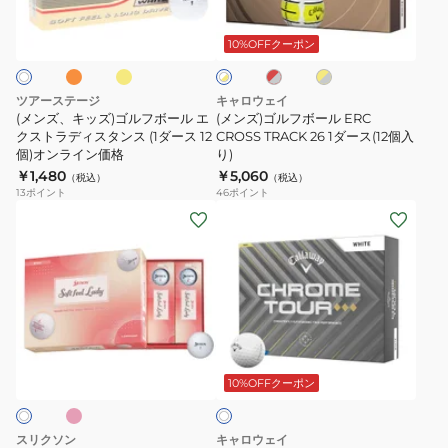
オ
イ
レ
イ
ホ
(12
り)
ー
ゴ
ボ
エ
ッ
エ
ワ
個
VV5PNA05
ロ
ル
ル
ー
ド
ロ
10%OFFクーポン
イ
ー
×
ー
入
ト
ダ
フ
ル
グ
×
×
り)
ー
ボ
ERC
レ
グ
イ
ツアーステージ
キャロウェイ
ー
レ
ス
ー
CROSS
エ
(メンズ、キッズ)ゴルフボール エ
(メンズ)ゴルフボール ERC
ー
ロ
(120
ル
クストラディスタンス (1ダース 12
TRACK
CROSS TRACK 26 1ダース(12個入
ー
個)オンライン価格
り)
個
エ
26
￥1,480
￥5,060
（税込）
（税込）
入
ク
1
13
ポイント
46
ポイント
り)
ス
ダ
(レ
(メ
ト
ー
デ
ン
ラ
ス
ィ
ズ)
デ
(12
ー
ゴ
ィ
個
ス)
ル
ス
入
ゴ
フ
ピ
ホ
タ
り)
ル
ボ
ワ
ン
フ
ー
10%OFFクーポン
イ
ス
ト
ボ
ル
(1
ー
ク
スリクソン
キャロウェイ