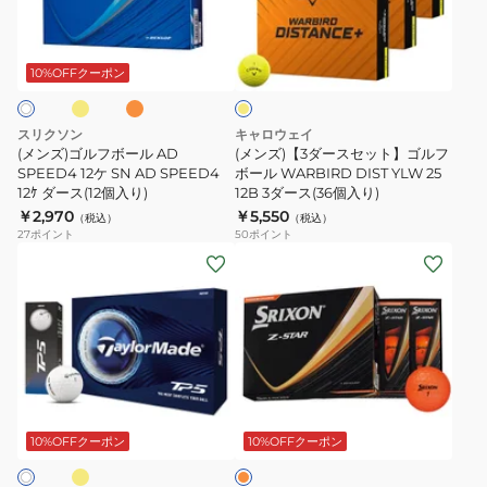
フ
ー
ー
360°
イ
オ
イ
ボ
ス
ス
ス
レ
エ
ン
ー
セ
(12
ト
ロ
10%OFFクーポン
ジ
ー
ル
ッ
個
ラ
AD
ト】
入
イ
スリクソン
キャロウェイ
SPEED4
ゴ
り)
プ
(メンズ)ゴルフボール AD
(メンズ)【3ダースセット】ゴルフ
12
SPEED4 12ケ SN AD SPEED4
ル
ボール WARBIRD DIST YLW 25
3B
12ｹ ダース(12個入り)
12B 3ダース(36個入り)
ケ
フ
2026
￥2,970
￥5,550
（税込）
（税込）
SN
ボ
年
27
ポイント
50
ポイント
AD
ー
(メ
モ
(メ
SPEED4
ル
ン
デ
ン
12
WARBIRD
ズ)
ル
ズ)
ｹ
DIST
ゴ
ダ
ゴ
ダ
YLW
ル
ー
ル
ー
25
フ
ス
フ
イ
オ
ス
12B
ボ
(12
ボ
レ
(12
3
ー
個
ー
ン
10%OFFクーポン
10%OFFクーポン
ジ
個
ダ
ル
入
ル