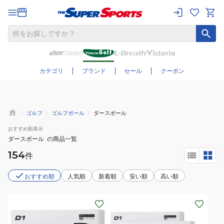
さらに絞り込む
カテゴリ
ブランド
セール
クーポン
ゴルフ
ゴルフボール
ダースボール
おすすめ
順表示
ダースボール
の商品一覧
154
件
おすすめ順
人気順
新着順
安い順
高い順
(メ
(メ
ン
ン