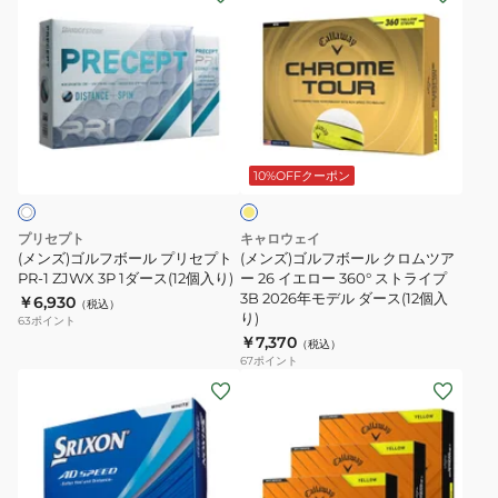
ン
個
ン
個
VELOCITY
ズ)
入
ズ)
入
T8027S-
ゴ
り)
ゴ
り)
J
ル
ル
T8427S-
フ
フ
MJ
イ
ボ
ボ
T8227S-
エ
ー
ー
MJ
ロ
10%OFFクーポン
ー
ル
ル
ダ
プ
ク
ー
プリセプト
キャロウェイ
リ
ロ
ス
(メンズ)ゴルフボール プリセプト
(メンズ)ゴルフボール クロムツア
セ
PR-1 ZJWX 3P 1ダース(12個入り)
ム
ー 26 イエロー 360° ストライプ
(36
3B 2026年モデル ダース(12個入
￥6,930
プ
ツ
（税込）
個
り)
63
ポイント
ト
ア
入
￥7,370
（税込）
PR-
ー
り)
67
ポイント
(メ
(メ
1
26
ン
ン
ZJWX
イ
ズ)
ズ)
3P
エ
ゴ
【3
1
ロ
ル
ダ
ダ
ー