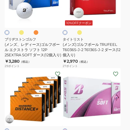
2024
入
デ
ダ
ル
BTQ2403
り)
ィ
ー
フ
イ
オ
イ
ホ
WH
ー
ス
ボ
レ
エ
ワ
ダ
ン
ロ
ス)
(36
ー
10%OFFクーポン
イ
ジ
ー
ー
ト
ゴ
個
ル
ス
ル
入
TRUFEEL
ブリヂストンゴルフ
タイトリスト
(36
フ
り)
T6036S-
(メンズ、レディース)ゴルフボー
(メンズ)ゴルフボール TRUFEEL
個
ボ
ル エクストラ ソフト 12P
J-
T6036S-J-2 T6136S-J-2 ダース(12
25EXTRA SOFT ダース(12個入り)
個入り)
入
ー
2
￥3,280
￥2,970
（税込）
（税込）
り)
ル
T6136S-
29
ポイント
27
ポイント
エ
J-
(メ
(レ
ク
2
ン
デ
ス
ダ
ズ、
ィ
ト
ー
レ
ー
ラ
ス
デ
ス)EXTRA
ソ
(12
ィ
SOFT
ピ
フ
個
ー
X5PXJ
ン
ト
入
ス)
12P
ク
12P
り)
【5
ゴ