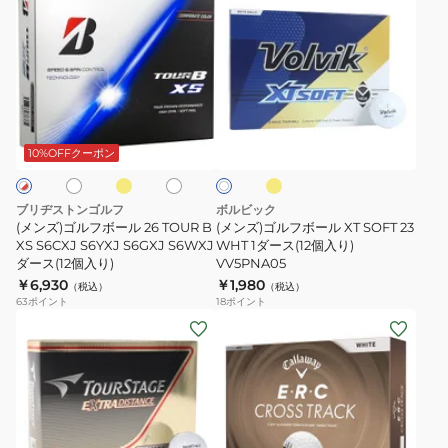
ン
ン
ロ
ピ
ズ)
ズ)
イ
ー
ゴ
ゴ
ヤ
ド
ル
ル
ル
2
フ
フ
マ
ホ
イ
イ
パ
ホ
ホ
ボ
ボ
ッ
ワ
エ
エ
ワ
ワ
ロ
ロ
ー
ー
イ
ク
イ
10%OFFクーポン
イ
ー
ー
ト
ト
ル
ル
ス
ト
26
XT
フ
ダ
ブリヂストンゴルフ
ボルビック
TOUR
SOFT
ラ
ー
(メンズ)ゴルフボール 26 TOUR B
(メンズ)ゴルフボール XT SOFT 23
B
XS S6CXJ S6YXJ S6GXJ S6WXJ
23
WHT 1ダース(12個入り)
イ
ス
ダース(12個入り)
VV5PNA05
XS
WHT
ROYAL
(12
￥6,930
￥1,980
（税込）
（税込）
S6CXJ
1
MAXFLI
個
63
ポイント
18
ポイント
S6YXJ
ダ
2
(メ
入
(メ
S6GXJ
ー
RED
ン
り)
ン
S6WXJ
ス
ゴ
ズ、
ズ)
ダ
(12
ル
キ
ゴ
ー
個
フ
ッ
ル
ス
入
ボ
ズ)
フ