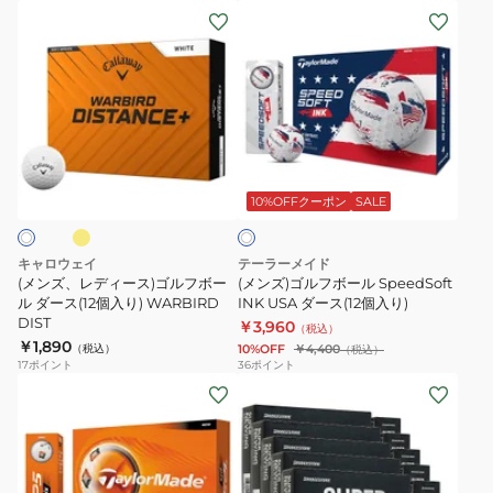
(メ
(メ
ン
MJ
ン
ン
ス
ダ
ズ、
ズ)
ス
ー
レ
ゴ
ト
ス
デ
ル
ラ
(12
ィ
フ
イ
個
イ
ホ
ー
ボ
プ
入
ワ
ス)
ー
MultiGLB
り)
10%OFFクーポン
SALE
イ
ト
ゴ
ル
dz
ル
SpeedSoft
ダ
キャロウェイ
テーラーメイド
フ
INK
ー
(メンズ、レディース)ゴルフボー
(メンズ)ゴルフボール SpeedSoft
ボ
ル ダース(12個入り) WARBIRD
USA
INK USA ダース(12個入り)
ス
DIST
￥3,960
ー
ダ
（税込）
(12
￥1,890
（税込）
10%OFF
￥4,400
（税込）
ル
ー
個
17
ポイント
36
ポイント
ダ
ス
入
(メ
(メ
ー
(12
り)
ン
ン
ス
個
ズ)
ズ)
(12
入
ゴ
【5
個
り)
ル
ダ