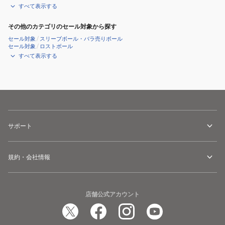
すべて表示する
(60
個
その他のカテゴリのセール対象から探す
入
セール対象
/
スリーブボール・バラ売りボール
セール対象
/
ロストボール
り)
すべて表示する
サポート
規約・会社情報
店舗公式アカウント