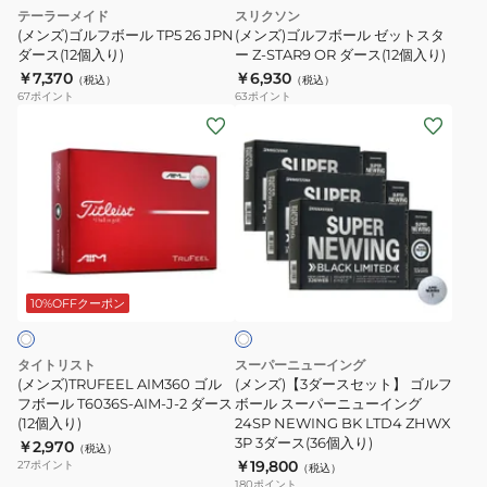
入
ー
TP5
り)
ゼ
テーラーメイド
スリクソン
り)
ス
26
ッ
(メンズ)ゴルフボール TP5 26 JPN
(メンズ)ゴルフボール ゼットスタ
(36
JPN
ダース(12個入り)
ト
ー Z-STAR9 OR ダース(12個入り)
￥7,370
個
￥6,930
ダ
ス
（税込）
（税込）
67
ポイント
63
ポイント
入
ー
タ
(メ
(メ
り)
ス
ー
ン
ン
(12
Z-
ズ)TRUFEEL
ズ)
個
STAR9
AIM360
【3
入
OR
ゴ
ダ
り)
ダ
ル
ー
ー
ホ
フ
ス
ワ
ス
ボ
セ
10%OFFクーポン
イ
(12
ト
ー
ッ
個
ル
ト】
タイトリスト
スーパーニューイング
入
T6036S-
ゴ
(メンズ)TRUFEEL AIM360 ゴル
(メンズ)【3ダースセット】 ゴルフ
り)
AIM-
フボール T6036S-AIM-J-2 ダース
ル
ボール スーパーニューイング
(12個入り)
24SP NEWING BK LTD4 ZHWX
J-
フ
3P 3ダース(36個入り)
￥2,970
（税込）
2
ボ
￥19,800
27
ポイント
（税込）
ダ
ー
180
ポイント