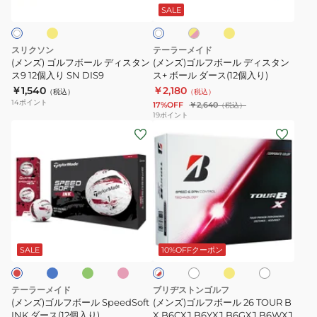
ワ
ス
ロ
ー
ー
ロ
SALE
イ
ー
ー
(36
ト
ル
ル
×
個
デ
デ
ピ
スリクソン
テーラーメイド
ン
入
ィ
ィ
(メンズ) ゴルフボール ディスタン
(メンズ)ゴルフボール ディスタン
ク
り)
ス
ス9 12個入り SN DIS9
ス
ス+ ボール ダース(12個入り)
￥1,540
￥2,180
タ
タ
（税込）
（税込）
14
ポイント
17%OFF
￥2,640
（税込）
ン
ン
19
ポイント
ス
ス
(メ
(メ
9
+
ン
ン
12
ボ
ズ)
ズ)
個
ー
ゴ
ゴ
入
ル
ル
ル
り
ダ
フ
フ
ブ
グ
ピ
イ
ホ
パ
ホ
SN
ー
ボ
ボ
リ
ン
エ
ワ
ー
ワ
DIS9
ス
ー
ク
ロ
ー
ー
イ
ル
SALE
10%OFFクーポン
イ
ン
ー
ト
ホ
(12
ト
ル
ル
ワ
×
個
SpeedSoft
26
イ
レ
テーラーメイド
ブリヂストンゴルフ
ト
入
INK
TOUR
ッ
(メンズ)ゴルフボール SpeedSoft
(メンズ)ゴルフボール 26 TOUR B
ド
り)
ダ
INK ダース(12個入り)
B
X B6CXJ B6YXJ B6GXJ B6WXJ