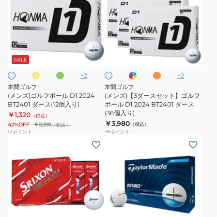
ズ)
ズ)
ゴ
【3
ル
ダ
フ
ー
イ
グ
レ
オ
ホ
ボ
ス
リ
イ
レ
ワ
ー
ン
ン
ー
セ
SALE
イ
ン
ボ
ジ
ト
ル
ッ
ー
+
2
+
2
D1
ト】
本間ゴルフ
本間ゴルフ
2024
ゴ
(メンズ)ゴルフボール D1 2024
(メンズ)【3ダースセット】ゴルフ
BT2401
BT2401 ダース(12個入り)
ル
ボール D1 2024 BT2401 ダース
(36個入り)
￥1,320
ダ
フ
（税込）
￥3,980
42%OFF
￥2,310
（税込）
（税込）
ー
ボ
12
ポイント
36
ポイント
ス
ー
(メ
(メ
(12
ル
ン
ン
個
D1
ズ)
ズ)
入
2024
ゴ
ゴ
り)
BT2401
ル
ル
ダ
フ
フ
イ
イ
イ
ホ
ー
ボ
ボ
エ
エ