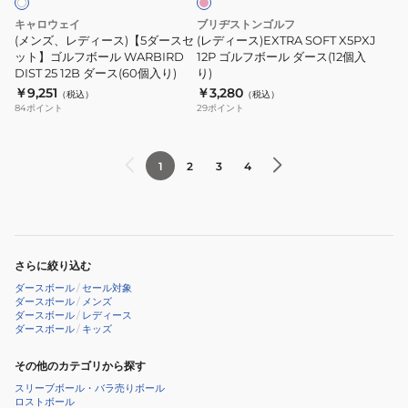
25EXTRA
ダ
ル
キャロウェイ
ブリヂストンゴルフ
SOFT
ー
フ
(メンズ、レディース)【5ダースセ
(レディース)EXTRA SOFT X5PXJ
ダ
ス
ット】ゴルフボール WARBIRD
ボ
12P ゴルフボール ダース(12個入
DIST 25 12B ダース(60個入り)
り)
ー
セ
ー
￥9,251
￥3,280
（税込）
（税込）
ス
ッ
ル
84
ポイント
29
ポイント
(12
ト】
ダ
個
ゴ
ー
入
ル
ス
1
2
3
4
り)
フ
(12
ボ
個
ー
入
ル
り)
さらに絞り込む
WARBIRD
ダースボール
/
セール対象
DIST
ダースボール
/
メンズ
ダースボール
/
レディース
25
ダースボール
/
キッズ
12B
ダ
その他のカテゴリから探す
ー
スリーブボール・バラ売りボール
ロストボール
ス