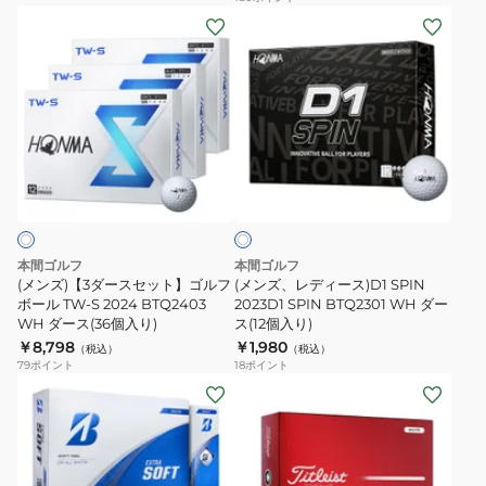
(メ
(メ
ー
ル
ン
ン
ス
ス
ズ)
ズ、
(12
ー
【3
レ
個
パ
ダ
デ
入
ー
ー
ィ
り)
ニ
ホ
ス
ー
ュ
ワ
セ
ス)D1
ー
イ
ト
ッ
SPIN
イ
ト】
2023D1
ン
本間ゴルフ
本間ゴルフ
ゴ
SPIN
グ
(メンズ)【3ダースセット】ゴルフ
(メンズ、レディース)D1 SPIN
ル
ボール TW-S 2024 BTQ2403
BTQ2301
2023D1 SPIN BTQ2301 WH ダー
24SP
WH ダース(36個入り)
ス(12個入り)
フ
WH
NEWING
￥8,798
￥1,980
（税込）
（税込）
ボ
ダ
BK
79
ポイント
18
ポイント
ー
ー
(メ
LTD4
(メ
ル
ス
ン
ZHWX
ン
TW-
(12
ズ、
3P
ズ)
S
個
レ
3
ゴ