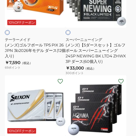
入
フ
ー
ホ
り)
ボ
ス
ワ
WARBIRD
ー
セ
10%OFFクーポン
イ
DIST
ト
ル
ッ
TP5
ト】
テーラーメイド
スーパーニューイング
PIX
ゴ
(メンズ)ゴルフボール TP5 PIX 26
(メンズ)【5ダースセット】ゴルフ
26
JPN 3b2026年モデル ダース(12個
ル
ボール スーパーニューイング
入り)
24SP NEWING BK LTD4 ZHWX
JPN
フ
3P ダース(60個入り)
￥7,590
（税込）
3b2026
ボ
￥33,000
69
ポイント
（税込）
年
ー
300
ポイント
(メ
(メ
モ
ル
ン
ン
デ
ス
ズ)
ズ、
ル
ー
ゴ
レ
ダ
パ
ル
デ
ー
ー
フ
ィ
ス
ニ
ホ
ボ
ー
(12
ュ
ワ
ー
ス)
個
ー
10%OFFクーポン
イ