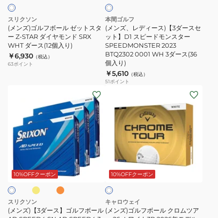
ト
ル
【3
入
イ
ゼ
ダ
り)
ン
スリクソン
本間ゴルフ
ッ
ー
グ
(メンズ)ゴルフボール ゼットスタ
(メンズ、レディース)【3ダースセ
ト
ー Z-STAR ダイヤモンド SRX
ス
ット】D1 スピードモンスター
24SP
WHT ダース(12個入り)
SPEEDMONSTER 2023
ス
セ
NEWING
BTQ2302 0001 WH 3ダース(36
￥6,930
（税込）
タ
ッ
BK
個入り)
63
ポイント
ー
ト】
LTD4
￥5,610
（税込）
51
ポイント
Z-
D1
ZHWX
(メ
(メ
STAR
ス
3P
ン
ン
ダ
ピ
ダ
ズ)
ズ)
イ
ー
ー
【3
ゴ
ヤ
ド
ス
ダ
ル
モ
モ
(60
ー
フ
ン
ン
個
イ
オ
ホ
ス】
ボ
レ
ド
ス
ワ
入
ン
ゴ
ー
10%OFFクーポン
10%OFFクーポン
イ
SRX
タ
り)
ジ
ト
ル
ル
WHT
ー
フ
ク
ダ
SPEEDMONSTER
スリクソン
キャロウェイ
ボ
ロ
(メンズ)【3ダース】ゴルフボール
(メンズ)ゴルフボール クロムツア
ー
2023