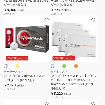
ー
AD SPEED4 SN AD SPEED4 3
ム
ー 26 ホワイト3B 2026年モデル
ス
BTQ2302
ダース(36個入り)
ダース(12個入り)
ル
ツ
(12
0001
￥9,900
￥7,370
（税込）
（税込）
AD
ア
個
WH
90
ポイント
67
ポイント
SPEED4
ー
(メ
(メ
入
3
SN
26
ン
ン
り)
ダ
AD
ホ
ズ)
ズ)
ー
SPEED4
ワ
ゴ
【3
ス
3
イ
ル
ダ
(36
ダ
ト
フ
ー
個
イ
グ
オ
ホ
ー
3B
ボ
ス
入
リ
レ
ワ
ス
2026
ー
ン
ー
セ
10%OFFクーポン
10%OFFクーポン
イ
り)
ン
ジ
(36
年
ト
ル
ッ
個
モ
TP5X
ト】
テーラーメイド
タイトリスト
入
デ
26
ゴ
(メンズ)ゴルフボール TP5X 26
(メンズ)【3ダースセット】ゴルフ
り)
ル
JPN
JPN ダース(12個入り)
ル
ボール VELOCITY T8027S-J
T8427S-MJ T8227S-MJ ダース
￥7,370
ダ
ダ
フ
（税込）
(36個入り)
67
ポイント
ー
ー
ボ
￥11,220
（税込）
ス
ス
ー
102
ポイント
(メ
(12
(メ
(12
ル