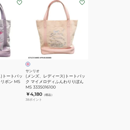
(メ
ポ
ン
ー
ズ、
チ
レ
ダ
デ
ズ
ィ
ル
ー
シ
ピ
ス)
ン
リ
ト
ー
ー
ズ
ト
ADMZ4BE2
サンリオ
ス)トートバッ
(メンズ、レディース)トートバッ
バ
リボン MS
ク マイメロディふんわりりぼん
ッ
MS 3335016100
ク
￥4,180
（税込）
マ
38
ポイント
イ
メ
ロ
デ