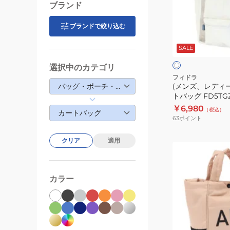
デ
ブランド
ィ
ー
ブランドで絞り込む
オ
ス)
フ
SALE
ホ
ゴ
ワ
ル
イ
選択中のカテゴリ
ト
フ
フィドラ
バッグ・ポーチ・ケース
(メンズ、レディー
カ
トバッグ FD5TGZ
ー
￥6,980
（税込）
ト
カートバッグ
63
ポイント
バ
ッ
クリア
適用
(メ
グ
ン
FD5TGZ21
ズ、
OWH
カラー
レ
デ
ィ
ー
グ
ベ