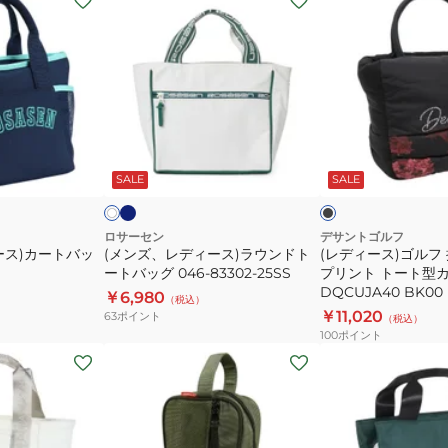
ン
デ
ズ、
ィ
レ
ー
デ
ス)
ィ
ゴ
ー
ル
ネ
ブ
オ
イ
ス)
フ
ラ
フ
ビ
ッ
キ
SALE
SALE
ホ
ラ
抗
ー
ク
ウ
菌
ン
防
ロサーセン
デサントゴルフ
ース)カートバッ
(メンズ、レディース)ラウンドト
(レディース)ゴルフ
ド
臭
ートバッグ 046-83302-25SS
プリント トート型
ト
花
DQCUJA40 BK00
￥6,980
（税込）
ー
柄
￥11,020
63
ポイント
（税込）
ト
プ
100
ポイント
バ
リ
(メ
(メ
ッ
ン
ン
ン
グ
ト
ズ、
ズ、
046-
ト
レ
レ