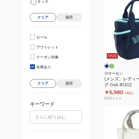
キッズ
ン
ズ、
クリア
適用
レ
デ
ィ
セール
ー
グ
ネ
アウトレット
リ
ス)
イ
ー
ビ
SALE
カ
クーポン対象
ン
ー
ワ
ー
イ
在庫あり
ト
ト
ロサーセン
(メンズ、レディ
バ
クリア
適用
グ 046-81302
ッ
￥6,980
（税込）
グ
63
ポイント
046-
キーワード
81302
(メ
ン
ズ、
レ