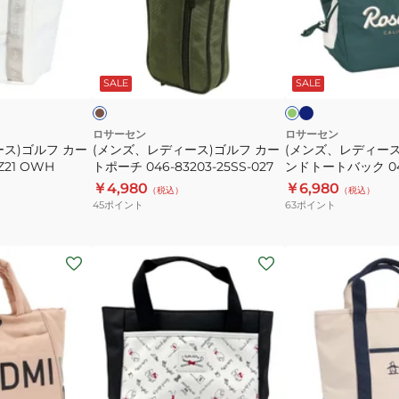
83302-
ー
デ
デ
25SS
ト
ィ
ィ
型
ー
ー
ネ
カ
グ
カ
イ
ス)
ス)
ー
リ
ビ
キ
ー
SALE
SALE
イ
ー
ゴ
ゴ
ー
ン
ト
ト
ル
ル
バ
フ
フ
ロサーセン
ロサーセン
ス)ゴルフ カー
(メンズ、レディース)ゴルフ カー
(メンズ、レディース
ッ
カ
ラ
21 OWH
トポーチ 046-83203-25SS-027
ンドトートバック 046
グ
ー
ウ
￥4,980
￥6,980
（税込）
（税込）
DQCUJA40
ト
ン
45
ポイント
63
ポイント
BK00
ポ
ド
ー
ト
(メ
(メ
チ
ー
ン
ン
046-
ト
ズ、
ズ、
83203-
バ
レ
レ
25SS-
ッ
デ
デ
027
ク
ィ
ィ
046-
ー
ー
82802
ホ
ホ