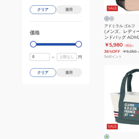
レ
ス)
ー
ー
ジ
SALE
ゴ
クリア
適用
ュ
ト
ル
フ
アドミラル ゴルフ
(メンズ、レディー
ラ
価格
99000
0
ンドバッグ ADMZ
ウ
￥5,980
（税込）
ン
36%OFF
￥9,350
ド
54
ポイント
～
円
バ
(メ
ッ
クリア
適用
ン
グ
ズ、
ADMZ4BT7
レ
デ
ィ
ー
グ
ス)
リ
ー
SALE
ゴ
ン
ー
ル