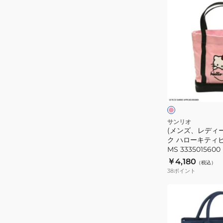
(メ
ッ
ン
グ
ズ、
ク
レ
ロ
デ
ミ
ィ
X-
ー
RB-
ピ
ス)
ン
KU
ク
ト
ト
ー
ュ
グ
ト
サンリオ
リ
(メンズ、レディ
バ
ー
ク ハローキティ
ン
ッ
MS 3335015600
ク
￥4,180
（税込）
ハ
38
ポイント
ロ
(メ
ー
ン
キ
ズ、
テ