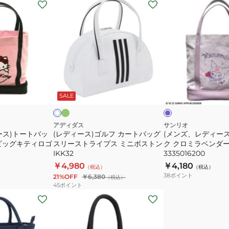
(レ
(メ
カ
グ
グ
デ
ン
ー
A210909-
MG5STT03M
ィ
ズ、
ト
039
WH00
ー
レ
バ
ス)
デ
ッ
ゴ
ィ
グ
ル
ー
MQBVJA41
フ
パ
ホ
ラ
フ
ス)
ー
BL00
ワ
ッ
プ
ク
SALE
イ
カ
ト
シ
ル
ー
ー
ト
ト
アディダス
サンリオ
ース)トートバッ
(レディース)ゴルフ カートバッグ
(メンズ、レディー
バ
バ
ビッグキティロゴ
スリーストライプス ミニボストン
ク クロミラベンダー
ッ
ッ
IKK32
3335016200
グ
ク
￥4,980
￥4,180
（税込）
（税込）
ス
ク
38
ポイント
21%OFF
￥6,380
（税込）
リ
ロ
45
ポイント
(メ
ー
ミ
ン
ス
ラ
ズ、
ト
ベ