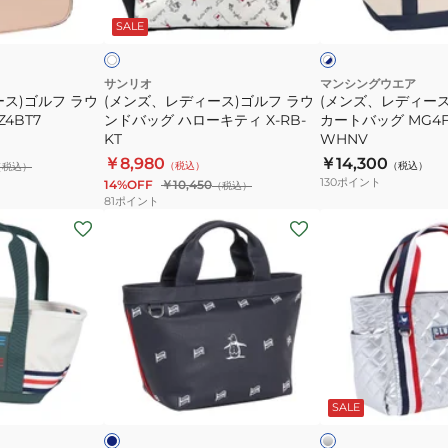
ス)
ス)
ワ
ワ
ビ
SALE
イ
イ
ゴ
ゴ
ト
ー
ト
ル
ル
×
ネ
フ
フ
サンリオ
マンシングウエア
イ
ス)ゴルフ ラウ
(メンズ、レディース)ゴルフ ラウ
(メンズ、レディース
ラ
帆
ビ
4BT7
ンドバッグ ハローキティ X-RB-
カートバッグ MG4F
ウ
布
ー
KT
WHNV
ン
カ
￥8,980
￥14,300
（税込）
（税込）
（税込）
ド
ー
130
ポイント
14%OFF
￥10,450
（税込）
バ
ト
81
ポイント
(メ
(メ
ッ
バ
ン
ン
グ
ッ
ズ、
ズ、
ハ
グ
レ
レ
ロ
MG4FTT01U
デ
デ
ー
WHNV
ィ
ィ
キ
ー
ー
テ
ネ
シ
ス)
ス)
イ
ル
ィ
ビ
バ
ロ
SALE
ゴ
ゴ
X-
ワ
ー
ー
ル
ル
イ
RB-