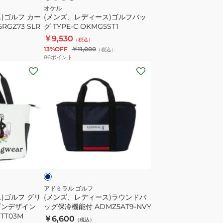
フ
オケル
)ゴルフ カー
(メンズ、レディース)ゴルフバッ
バ
RGZ73 SLR
グ TYPE-C OKMG5ST1
ッ
￥9,530
（税込）
グ
13%OFF
￥11,000
（税込）
TYPE-
86
ポイント
C
(メ
OKMG5ST1
ン
ズ、
レ
デ
ィ
ー
ネ
ス)
イ
ラ
ウ
ン
アドミラル ゴルフ
)ゴルフ グリ
(メンズ、レディース)ラウンドバ
ド
ギンデザイン
ッグ保冷機能付 ADMZ5AT9-NVY
バ
TT03M
￥6,600
（税込）
ッ