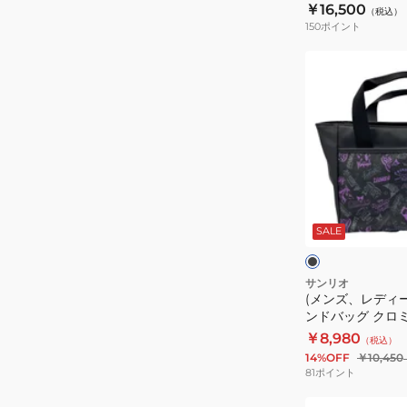
￥16,500
（税込）
カ
150
ポイント
ー
(メ
ト
ン
バ
ズ、
ッ
レ
グ
デ
MG4FTT42L
ィ
WH00
ー
ブ
ス)
ラ
ッ
SALE
ゴ
ク
ル
フ
サンリオ
(メンズ、レディー
ラ
ンドバッグ クロミ 
ウ
￥8,980
（税込）
ン
14%OFF
￥10,450
ド
81
ポイント
バ