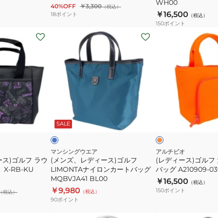
WH00
40%OFF
￥3,300
（税込）
ポ
ン
￥16,500
18
ポイント
（税込）
ー
キ
150
ポイント
(メ
(レ
チ
ー
ン
デ
ADMG4BE3
パ
ズ、
ィ
ー
レ
ー
ペ
デ
ス)
ン
ィ
ゴ
ギ
ー
ル
ン
ブ
オ
ス)
フ
ル
レ
デ
ー
ン
ン
SALE
ゴ
大
ザ
ク
ジ
ジ
ル
容
イ
フ
量
ン
マンシングウエア
アルチビオ
ス)ゴルフ ラウ
(メンズ、レディース)ゴルフ
(レディース)ゴルフ
LIMONTA
カ
カ
X-RB-KU
LIMONTAナイロンカートバッグ
バッグ A210909-03
ナ
ー
ー
MQBVJA41 BL00
￥16,500
（税込）
イ
ト
ト
￥9,980
150
ポイント
（税込）
（税込）
ロ
バ
バ
90
ポイント
ン
ッ
ッ