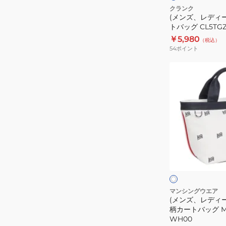
フ
クランク
(メンズ、レディー
カ
トバッグ CL5TGZ
ー
￥5,980
（税込）
ト
54
ポイント
バ
ッ
(メ
グ
ン
CL5TGZ73
ズ、
GRN
レ
デ
ィ
ー
ホ
ス)
ワ
イ
ゴ
ュ
ト
ル
フ
マンシングウエア
(メンズ、レディー
飛
柄カートバッグ MG
び
WH00
柄