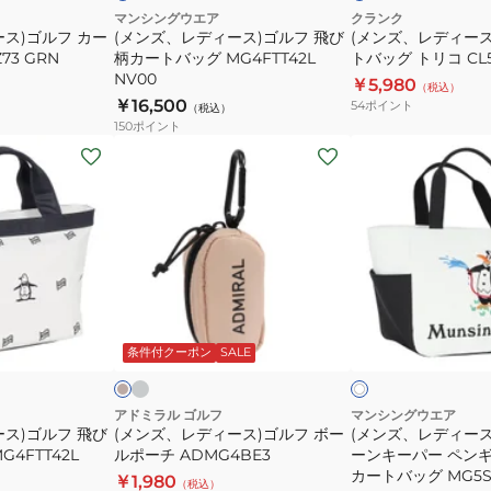
ト
フ
フ
KT
マンシングウエア
クランク
ス)ゴルフ カー
(メンズ、レディース)ゴルフ 飛び
(メンズ、レディース
飛
カ
73 GRN
柄カートバッグ MG4FTT42L
トバッグ トリコ CL5
び
ー
NV00
￥5,980
（税込）
柄
ト
￥16,500
54
ポイント
（税込）
カ
バ
150
ポイント
ー
ッ
(メ
(メ
ト
グ
ン
ン
バ
ト
ズ、
ズ、
ッ
リ
レ
レ
グ
コ
デ
デ
MG4FTT42L
CL5RGZ73
ィ
ィ
NV00
SLR
ー
ー
グ
ベ
ホ
レ
ス)
ス)
ー
ワ
ー
ジ
ビ
条件付クーポン
SALE
イ
ゴ
ゴ
ー
ト
ル
ル
フ
フ
アドミラル ゴルフ
マンシングウエア
ス)ゴルフ 飛び
(メンズ、レディース)ゴルフ ボー
(メンズ、レディース
ボ
グ
4FTT42L
ルポーチ ADMG4BE3
ーンキーパー ペン
ー
リ
カートバッグ MG5S
￥1,980
（税込）
ル
ー