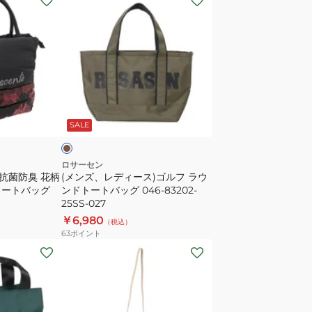
ン
ズ、
レ
デ
ィ
ー
カ
ス)
ー
SALE
ゴ
ル
フ
ロサーセン
 抗菌防臭 花柄
(メンズ、レディース)ゴルフ ラウ
ラ
カートバッグ
ンドトートバッグ 046-83202-
ウ
25SS-027
ン
￥6,980
（税込）
ド
63
ポイント
ト
(レ
ー
デ
ト
ィ
バ
ー