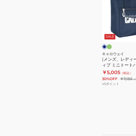
レ
ィ
デ
ビ
ィ
ッ
ー
グ
ミ
ネ
ン
ス)
イ
キ
ト
ビ
SALE
ア
テ
ー
ク
ト
ィ
ラ
ロ
キャロウェイ
(メンズ、レディ
ク
ゴ
ィブ ミニトートバッ
テ
MS
￥5,005
（税込）
ィ
3335015600
30%OFF
￥7,150
（
ブ
45
ポイント
ミ
ニ
ト
ー
ト
バ
ッ