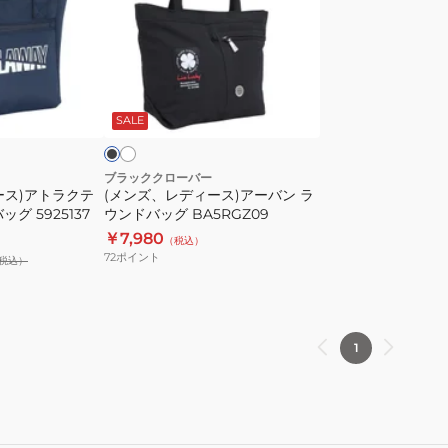
レ
ラ
ン
デ
イ
ダ
ィ
プ
ー
ー
ス
リ
ホ
ブ
ワ
ス)
ラ
ミ
ボ
イ
ッ
SALE
ア
ニ
ン
ト
ー
ボ
MS
バ
ス
3335016200
ブラッククローバー
ース)アトラクテ
(メンズ、レディース)アーバン ラ
ン
ト
グ 5925137
ウンドバッグ BA5RGZ09
ラ
ン
￥7,980
（税込）
ウ
IKK32
72
ポイント
税込）
ン
ド
バ
ッ
1
グ
BA5RGZ09