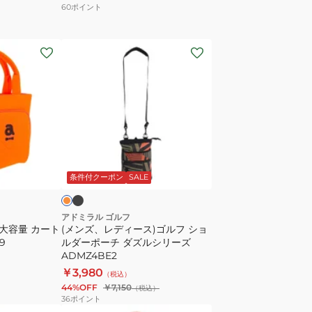
60
ポイント
グ
保
(メ
冷
ン
機
ズ、
能
レ
付
デ
ADMZ5AT9-
ィ
NVY
ー
ブ
オ
ラ
ス)
レ
ッ
条件付クーポン
SALE
ゴ
ル
フ
アドミラル ゴルフ
 大容量 カート
(メンズ、レディース)ゴルフ ショ
シ
9
ルダーポーチ ダズルシリーズ
ョ
ADMZ4BE2
ル
￥3,980
（税込）
ダ
44%OFF
￥7,150
（税込）
ー
36
ポイント