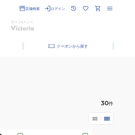
店舗検索
ログイン
サーフ&スノー
クーポン
30
件
(メ