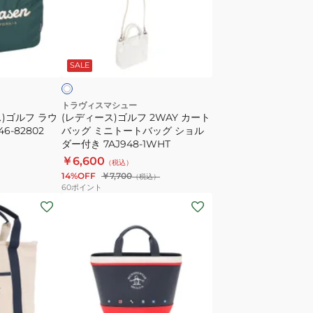
ッ
ス)
グ
ゴ
046-
ル
ホ
83202-
フ
ワ
SALE
25SS-
2WAY
027
カ
ー
トラヴィスマシュー
)ゴルフ ラウ
(レディース)ゴルフ 2WAY カート
ト
-82802
バッグ ミニトートバッグ ショル
バ
ダー付き 7AJ948-1WHT
ッ
￥6,600
（税込）
グ
14%OFF
￥7,700
（税込）
ミ
60
ポイント
(レ
ニ
デ
ト
ィ
ー
ー
ト
ス)
バ
合
ッ
皮
グ
ホ
ネ