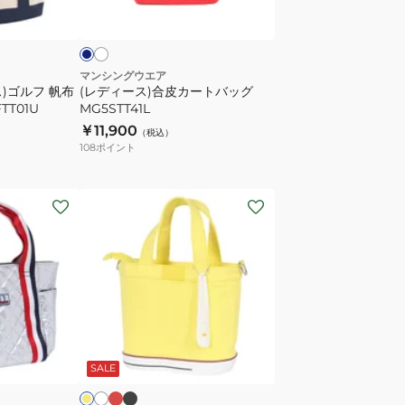
ワ
カ
イ
シ
イ
ー
ョ
ト
ル
バ
ダ
マンシングウエア
)ゴルフ 帆布
(レディース)合皮カートバッグ
ッ
ー
TT01U
MG5STT41L
グ
付
￥11,900
（税込）
MG5STT41L
き
108
ポイント
7AJ948-
1WHT
(メ
ン
ズ、
レ
デ
ィ
ー
レ
ブ
オ
イ
ッ
ラ
フ
ス)
エ
ド
ッ
ホ
SALE
ゴ
ク
ル