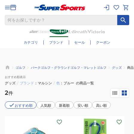
さらに絞り込む
カテゴリ
ブランド
セール
クーポン
ゴルフ
パークゴルフ・グラウンドゴルフ・マレットゴルフ
グッズ
商品
おすすめ
順表示
グッズ
/
ブランド
マルシン
/
色
ブルー
の商品一覧
2
件
おすすめ順
人気順
新着順
安い順
高い順