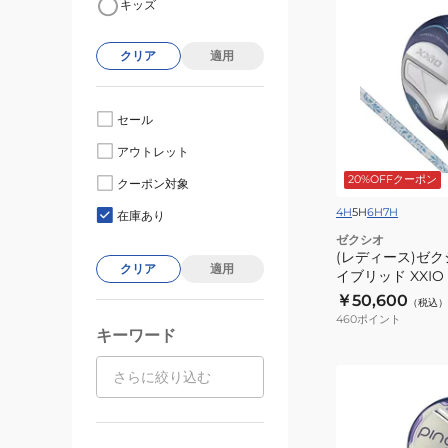
キッズ
デ
ィ
クリア
適用
ー
ス)
ゼ
セール
ク
アウトレット
シ
20%OFFクーポン
オ
クーポン対象
14
4H
5H
6H
7H
在庫あり
ブ
ゼクシオ
ル
(レディース)ゼク
クリア
適用
イブリッド 
ー
￥50,600
ハ
（税込）
460
ポイント
イ
キーワード
ブ
リ
(レ
ッ
デ
ド
ィ