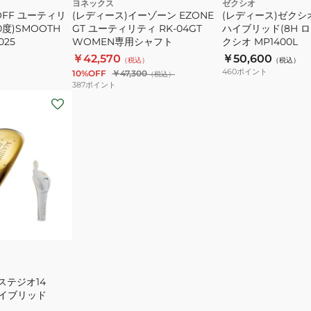
ヨネックス
ゼクシオ
OFF ユーティリ
フ
GT
(レディース)イーゾーン EZONE
ワ
(レディース)ゼクシオ
0度)SMOOTH
GT ユーティリティ RK-04GT
ハイブリッド(8H ロ
ト
ユ
イ
025
WOMEN専用シャフト
クシオ MP1400L
ー
ト
￥42,570
￥50,600
（税込）
（税込）
テ
ハ
460
ポイント
10%OFF
￥47,300
（税込）
ィ
イ
387
ポイント
リ
ブ
テ
リ
ィ
ッ
RK-
ド
04GT
(8H
WOMEN
ロ
専
フ
用
ト
シ
35
ャ
度)
フ
ゼ
ステジオ14
ト
ク
 ハイブリッド
シ