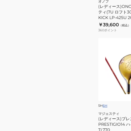
オノフ
ィ
(レディース)ON
ティ(7U ロフト3
(7U
KICK LP-425U 2
ロ
￥39,600
（税込）
フ
360
ポイント
ト
30
(レ
度)SMOOTH
デ
KICK
ィ
LP-
ー
425U
ス)
2025
プ
レ
ス
テ
ジ
5H
6H
オ
マジェスティ
14
(レディース)プレ
PRESTIGIO14
PRESTIGIO14
TL770