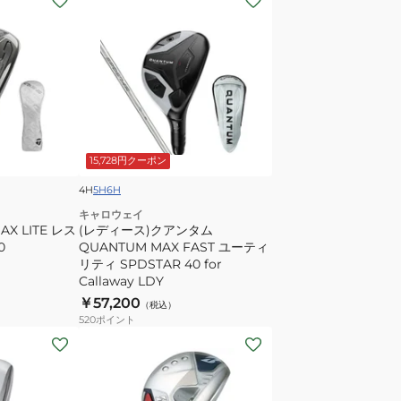
デ
ィ
ー
ス)
ク
ア
ン
15,728円クーポン
タ
ム
4H
5H
6H
QUANTUM
キャロウェイ
AX LITE レス
MAX
(レディース)クアンタム
0
QUANTUM MAX FAST ユーティ
FAST
リティ SPDSTAR 40 for
ユ
Callaway LDY
ー
￥57,200
（税込）
テ
520
ポイント
ィ
(レ
リ
デ
テ
ィ