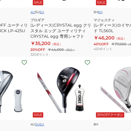
SALE
SALE
ス
ル
Falconshaft
タ
ハ
AIR
4U
5U
6U
5H
6H
ル
イ
UT
プロギア
マジェスティ
OFF ユーティリ
エ
(レディース)CRYSTAL egg クリ
ブ
(レディース)ロイヤ
CK LP-425U
スタル エッグ ユーティリティ
ド TL560L
ッ
リ
CRYSTAL egg 専用シャフト
￥46,200
グ
ッ
（税込）
￥35,200
40%OFF
￥77,000
（税込）
（
ユ
ド
420
ポイント
20%OFF
￥44,000
（税込）
ー
TL560L
320
ポイント
テ
(レ
(レ
ィ
デ
デ
リ
ィ
ィ
テ
ー
ー
ィ
ス)
ス)
CRYSTAL
イ
ゼ
egg
ー
ク
専
ゾ
シ
SALE
20%OFFクーポン
用
ー
オ
シ
ン
14
4U
5U
6U
8H
ャ
EZONE
ホ