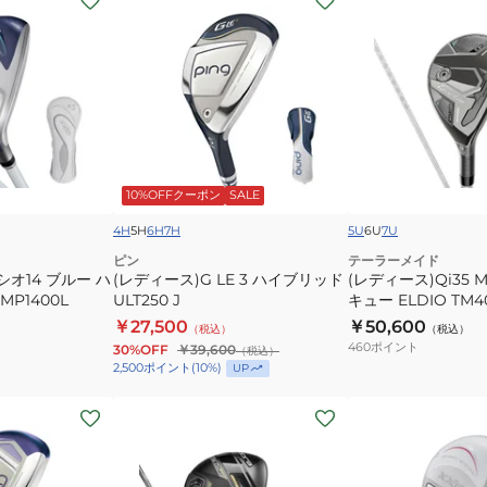
デ
デ
ィ
ィ
ー
ー
ス)G
ス)Qi35
LE
MAX
3
LITE
ハ
レ
10%OFFクーポン
SALE
イ
ス
ブ
キ
4H
5H
6H
7H
5U
6U
7U
リ
ュ
ピン
テーラーメイド
シオ14 ブルー ハ
ッ
(レディース)G LE 3 ハイブリッド
ー
(レディース)Qi35 M
XXIO MP1400L
ULT250 J
キュー ELDIO TM4
ド
ELDIO
￥27,500
￥50,600
ULT250
（税込）
TM40
（税込）
460
ポイント
30%OFF
￥39,600
（税込）
J
2,500
ポイント
(
10
%)
UP
(レ
(レ
デ
デ
ィ
ィ