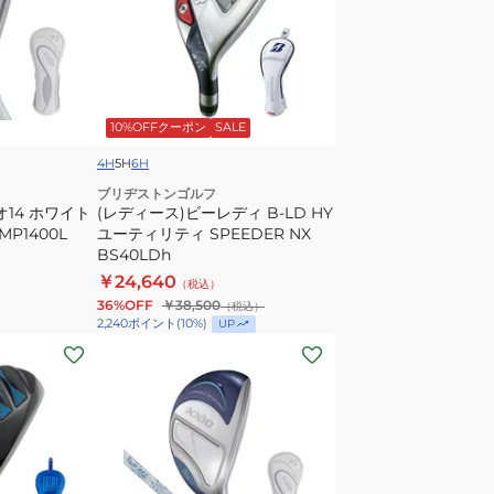
ィ
ー
SPDSTAR
ス)
40
ビ
for
ー
Callaway
レ
10%OFFクーポン
SALE
LDY
デ
ィ
4H
5H
6H
B-
ブリヂストンゴルフ
オ14 ホワイト
LD
(レディース)ビーレディ B-LD HY
XXIO MP1400L
ユーティリティ SPEEDER NX
HY
BS40LDh
ユ
￥24,640
（税込）
ー
36%OFF
￥38,500
（税込）
テ
2,240
ポイント
(
10
%)
UP
ィ
(レ
リ
デ
テ
ィ
ィ
ー
SPEEDER
ス)
NX
ゼ