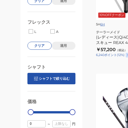
クリア
適用
LITE
レ
10%OFFクーポン
ス
フレックス
キ
5H
6H
ュ
L
A
テーラーメイド
ー
(レディース)Qi4D 
スキュー REAX 4
REAX
クリア
適用
￥57,200
40
（税込）
6,240
ポイント
(
12
%)
シャフト
(レ
シャフトで絞り込む
デ
ィ
ー
価格
99000
0
ス)ONOFF
ユ
ー
～
円
テ