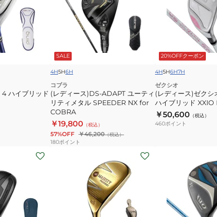
ー
ー
ス)DS-
ス)
ADAPT
ゼ
ユ
ク
ー
シ
SALE
20%OFFクーポン
テ
オ
ィ
14
4H
5H
6H
4H
5H
6H
7H
リ
ホ
コブラ
ゼクシオ
E 4 ハイブリッド
テ
(レディース)DS-ADAPT ユーティ
ワ
(レディース)ゼクシ
リティメタル SPEEDER NX for
ハイブリッド 
ィ
イ
COBRA
￥50,600
メ
ト
（税込）
￥19,800
460
ポイント
（税込）
タ
ハ
57%OFF
￥46,200
（税込）
ル
イ
180
ポイント
SPEEDER
ブ
(レ
(レ
NX
リ
デ
デ
for
ッ
ィ
ィ
COBRA
ド
ー
ー
XXIO
ス)
ス)
MP1400L
プ
ユ