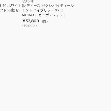
ゼクシオ
 14 ホワイト
ィ
(レディース)ゼクシオ14 ティール
フト35度)ゼ
ミント ハイブリッド XXIO
ー
MP1400L カーボンシャフト
ル
￥52,800
（税込）
ミ
480
ポイント
ン
ト
ハ
イ
ブ
リ
ッ
ド
XXIO
MP1400L
カ
ー
ボ
ン