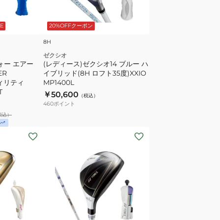
BS40LDh
ク
シ
E
20%OFFクーポン
オ
14
8H
ブ
ゼクシオ
ォー エアー
ル
(レディース)ゼクシオ14 ブルー ハ
ER
イブリッド(8H ロフト35度)XXIO
ー
ティリティ
MP1400L
ハ
T
￥50,600
（税込）
イ
460
ポイント
ブ
税込）
リ
(レ
ッ
デ
ド
ィ
(8H
ー
ロ
ス)FIORE
フ
ユ
ト
ー
35
テ
度)XXIO