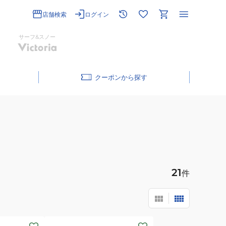
店舗検索
ログイン
サーフ&スノー
クーポン
21
件
(レ