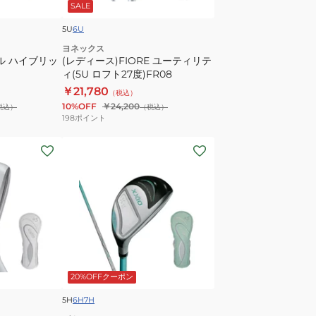
SALE
ィ
MP1400L
リ
5U
6U
テ
ヨネックス
ル ハイブリッ
ィ
(レディース)FIORE ユーティリテ
ィ(5U ロフト27度)FR08
(5U
￥21,780
ロ
（税込）
10%OFF
￥24,200
税込）
（税込）
フ
198
ポイント
ト
27
(レ
度)FR08
デ
ィ
ー
ス)
ゼ
ク
シ
20%OFFクーポン
オ
14
5H
6H
7H
テ