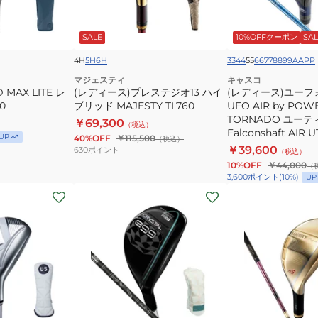
レ
ー
ス
フ
SALE
10%OFFクーポン
SAL
テ
ォ
ジ
ー
4H
5H
6H
33
44
55
66
77
88
99
AA
PP
オ
エ
マジェスティ
キャスコ
MAX LITE レ
13
(レディース)プレステジオ13 ハイ
ア
(レディース)ユーフ
0
ブリッド MAJESTY TL760
UFO AIR by POW
ハ
ー
TORNADO ユー
￥69,300
イ
（税込）
UFO
Falconshaft AIR U
UP
40%OFF
￥115,500
（税込）
ブ
AIR
￥39,600
630
ポイント
（税込）
リ
by
10%OFF
￥44,000
（
ッ
POWER
3,600
ポイント
(
10
%)
UP
(レ
(レ
ド
TORNADO
デ
デ
MAJESTY
ユ
ィ
ィ
TL760
ー
ー
ー
テ
ス)CRYSTAL
ス)
ィ
egg
ロ
リ
ク
イ
テ
リ
ヤ
ィ