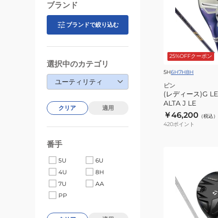
XXIO
ー
ブランド
MP1400L
ス)G
LE
ブランドで絞り込む
4
ハ
25%OFFクーポン
イ
選択中のカテゴリ
ブ
5H
6H
7H
8H
ユーティリティ
リ
ピン
ッ
(レディース)G L
ALTA J LE
ド
クリア
適用
￥46,200
ALTA
（税込）
420
ポイント
J
LE
番手
(レ
5U
6U
デ
4U
8H
ィ
7U
AA
ー
PP
ス)Qi4D
MAX