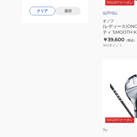
10%OFFクーポン
ィ
クリア
適用
リ
4U
5U
6U
テ
オノフ
ィ
(レディース)ON
ティ SMOOTH KI
SMOOTH
￥39,600
KICK
（税込）
360
ポイント
LP-
425U
(レ
デ
ィ
ー
ス)ONOFF
ユ
ー
テ
10%OFFクーポン
ィ
リ
7U
テ