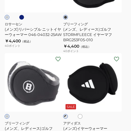
ラ
ー
ブ
ス)
ッ
ク
ウ
ル
ゴ
ォ
ニ
ル
ロサーセン
ブリーフィング
ー
ッ
フ
(メンズ)リバーシブル ニットイヤ
(メンズ、レディース)ゴルフ
マ
ト
ーウォーマー 046-04032-25AW
STORMFLEECE
STORMFLEECE イヤーマフ
BRG253F05-010
ー
￥4,400
イ
イ
（税込）
￥4,400
40
ポイント
（税込）
MG5FAZ00M
ヤ
ヤ
40
ポイント
ー
ー
(メ
(メ
ウ
マ
ン
ン
ォ
フ
ズ、
ズ)
ー
BRG253F05-
レ
イ
マ
010
デ
ヤ
ー
ィ
ー
ホ
ブ
046-
ー
ウ
ワ
ラ
04032-
ス)
ォ
イ
SALE
ッ
ト
25AW
ク
ゴ
ー
×
ル
マ
ホ
ブリーフィング
アディダス
フ
ー
ワ
(メンズ、レディース)ゴルフ
(メンズ)イヤーウォーマー