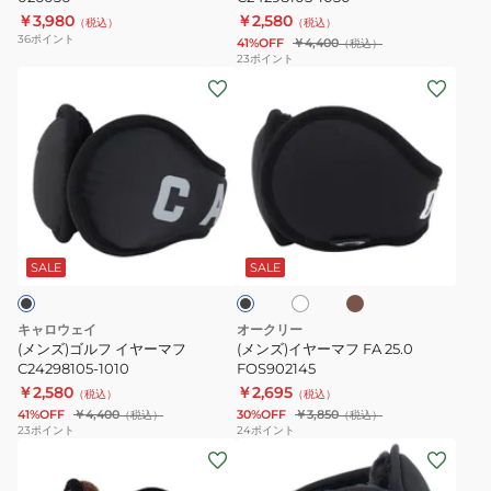
￥3,980
￥2,580
ッ
1030
（税込）
（税込）
36
ポイント
41%OFF
￥4,400
（税込）
ト
23
ポイント
026036
(メ
(メ
ン
ン
ズ)
ズ)
ゴ
イ
ル
ヤ
フ
ー
ブ
ホ
ブ
イ
マ
ラ
ワ
ラ
ウ
ヤ
フ
イ
ッ
SALE
SALE
ン
ト
ク
ー
FA
マ
25.0
キャロウェイ
オークリー
フ
FOS902145
(メンズ)ゴルフ イヤーマフ
(メンズ)イヤーマフ FA 25.0
C24298105-
C24298105-1010
FOS902145
￥2,580
￥2,695
1010
（税込）
（税込）
41%OFF
￥4,400
30%OFF
￥3,850
（税込）
（税込）
23
ポイント
24
ポイント
(メ
(メ
ン
ン