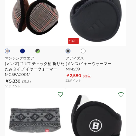
ズ)
ズ)
ゴ
イ
ル
ヤ
フ
ー
ネ
ブ
オ
ブ
チ
ウ
ラ
フ
ラ
ェ
ォ
ッ
ホ
ッ
SALE
ク
ワ
ク
ッ
ー
イ
ク
マ
ト
マンシングウエア
アディダス
柄
ー
(メンズ)ゴルフ チェック柄 折りた
(メンズ)イヤーウォーマー
折
たみタイプ イヤーウォーマー
MMS59
MMS59
MG5FAZ00M
￥2,580
り
（税込）
￥5,830
23
ポイント
（税込）
た
53
ポイント
た
(メ
(メ
み
ン
ン
タ
ズ)
ズ、
イ
リ
レ
プ
バ
デ
イ
ー
ィ
ネ
ブ
ヤ
シ
ー