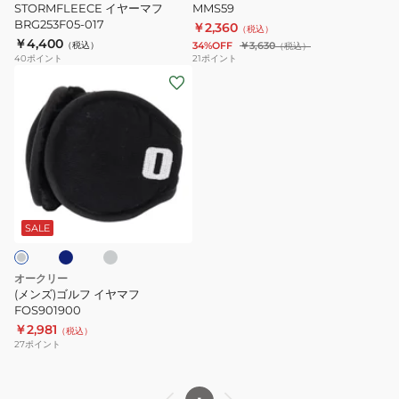
イ
STORMFLEECE
STORMFLEECE イヤーマフ
MMS59
MMS59
ト
BRG253F05-017
￥2,360
イ
（税込）
￥4,400
（税込）
34%OFF
￥3,630
（税込）
ヤ
40
ポイント
21
ポイント
ー
(メ
マ
ン
フ
ズ)
BRG253F05-
ゴ
017
ル
フ
ダ
グ
イ
レ
ー
ヤ
SALE
マ
フ
オークリー
FOS901900
(メンズ)ゴルフ イヤマフ
FOS901900
￥2,981
（税込）
27
ポイント