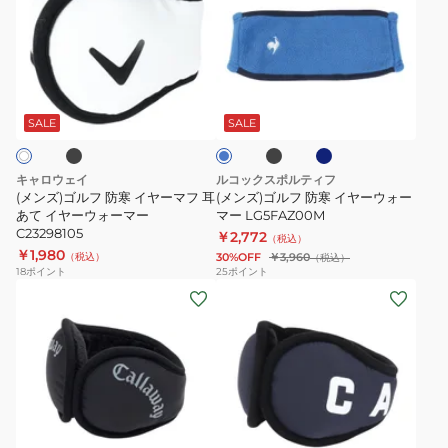
ズ)
ズ)
ゴ
ゴ
ル
ル
フ
フ
ブ
ブ
ネ
ブ
防
防
ラ
イ
ル
ッ
ビ
寒
寒
ー
SALE
SALE
ク
ー
イ
イ
ヤ
ヤ
キャロウェイ
ルコックスポルティフ
ー
ー
(メンズ)ゴルフ 防寒 イヤーマフ 耳
(メンズ)ゴルフ 防寒 イヤーウォー
マ
あて イヤーウォーマー
ウ
マー LG5FAZ00M
C23298105
￥2,772
フ
ォ
（税込）
￥1,980
（税込）
30%OFF
￥3,960
（税込）
耳
ー
18
ポイント
25
ポイント
あ
マ
(メ
(メ
て
ー
ン
ン
イ
LG5FAZ00M
ズ)
ズ)
ヤ
ゴ
ゴ
ー
ル
ル
ウ
フ
フ
ネ
ホ
ネ
ォ
防
イ
イ
イ