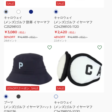
ー
ビ
寒
ヤ
ビ
SALE
SALE
ー
ー
マ
イ
ー
ー
ヤ
マ
キャロウェイ
キャロウェイ
C23298105
ー
フ
(メンズ)ゴルフ 防寒 イヤーマフ
(メンズ)ゴルフ イヤーマフ
マ
C25298103
C24298105-
C24298105-1120
￥3,080
￥2,420
フ
1120
（税込）
（税込）
30%OFF
￥4,400
45%OFF
￥4,400
（税込）
（税込）
C25298103
28
ポイント
22
ポイント
(メ
(メ
ン
ン
ズ)
ズ)
ゴ
ゴ
ル
ル
フ
フ
ブ
ホ
イ
イ
ワ
ヤ
ヤ
20%OFFクーポン
SALE
SALE
イ
ト
ー
ー
マ
マ
プーマ
キャロウェイ
フ
フ
(メンズ)ゴルフ イヤーマフハット
(メンズ)ゴルフ イヤーマフ
ハ
026036
C24298105-
C24298105-1030