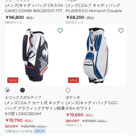
CR-
バ
ワ
ゴ
(メンズ)キャディバッグ CR-5 04
(メンズ)ゴルフ キャディバッグ
イ
5
CAMO COMBI BRG261D11-177
ッ
PLAYER 5.0 Monarch Double
9
ト
￥96,800
￥68,200
04
グ
（税込）
（税込）
型
880
ポイント
620
ポイント
CAMO
PLAYER
13517853
(メ
(メ
COMBI
5.0
ン
ン
BRG261D11-
Monarch
ズ)
ズ)
177
Double
ゴ
キ
ル
ャ
フ
デ
ブ
ホ
カ
ィ
ワ
ー
バ
SALE
SALE
イ
ト
ト
ッ
式
グ
ルコックスポルティフ
ゼクシオ
キ
GGC-
(メンズ)ゴルフ カート式 キャディ
(メンズ)キャディバッグ GGC-
ャ
バッグ グラフィックデザイン軽量
X164
X164 ホワイト
9.0型 LG6SCB04M
￥19,690
デ
ホ
（税込）
￥19,790
（税込）
28%OFF
￥27,500
（税込）
ィ
ワ
179
ポイント
33%OFF
￥29,700
（税込）
バ
イ
UP
1,790
ポイント
(
10
%)