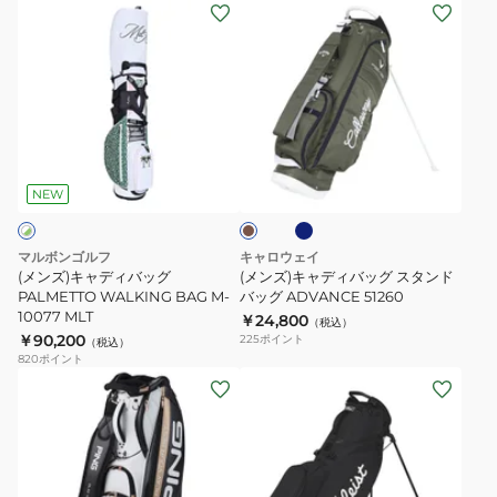
(メ
(メ
ッ
ト
ン
ン
グ
ズ)
ズ)
グ
キ
キ
ラ
ャ
ャ
フ
デ
デ
ィ
ネ
カ
ィ
ィ
ッ
イ
ー
ビ
バ
バ
ク
キ
NEW
ー
ッ
ッ
デ
グ
グ
ザ
マルボンゴルフ
キャロウェイ
PALMETTO
ス
イ
(メンズ)キャディバッグ
(メンズ)キャディバッグ スタンド
WALKING
PALMETTO WALKING BAG M-
タ
バッグ ADVANCE 51260
ン
10077 MLT
￥24,800
BAG
ン
軽
（税込）
￥90,200
225
ポイント
（税込）
M-
ド
量
820
ポイント
10077
バ
9.0
(メ
(メ
MLT
ッ
型
ン
ン
グ
LG6SCB04M
ズ)
ズ)
ADVANCE
ゴ
キ
51260
ル
ャ