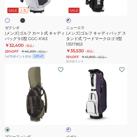
ブ
カ
キ
BLK
ィ
ラ
ー
ャ
バ
SALE
人気
SALE
ッ
ク
ト
デ
ッ
×
式
ィ
グ
ホ
ゼクシオ
ニューエラ
キ
バ
ワ
9.5
(メンズ)ゴルフ カート式 キャディ
(メンズ)ゴルフ キャディバッグ ス
イ
ャ
バッグ 9.5型 GGC-X163
ッ
タンド式 ワードマークロゴ 9型
型
ト
13517853
￥32,400
デ
グ
（税込）
LG6SCB01M
￥35,530
29%OFF
￥46,200
（税込）
（税込）
ィ
ス
BL00
UP
1,470
ポイント
(
5
%)
15%OFF
￥41,800
（税込）
バ
タ
323
ポイント
(メ
(メ
ッ
ン
ン
ン
グ
ド
ズ)
ズ)
9.5
式
キ
ゴ
型
ワ
ャ
ル
GGC-
ー
デ
フ
X163
ド
パ
ィ
キ
マ
ー
バ
ャ
ー
プ
ル
ッ
デ
ク
×
グ
ィ
ロ
ホ
ブリーフィング
ベゼル