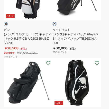
フ
デ
ブ
カ
ィ
ラ
ー
バ
SALE
ッ
ク
ト
ッ
×
式
グ
ホ
ピン
タイトリスト
キ
Players
ワ
(メンズ)ゴルフ カート式 キャディ
(メンズ)キャディバッグ Players
イ
ャ
バッグ 9.5型 CB-U2502 BK/BZ
S4
S4 スタンドバッグ TB26SX4A-
ト
38298
001
デ
ス
￥28,508
￥30,800
（税込）
（税込）
ィ
タ
280
ポイント
25%OFF
￥38,500
（税込）
バ
ン
259
ポイント
(メ
(メ
ッ
ド
ン
ン
グ
バ
ズ)
ズ)
9.5
ッ
ゴ
ゴ
型
グ
ル
ル
CB-
TB26SX4A-
フ
フ
U2502
001
シ
ホ
ブ
キ
キ
BK/BZ
ル
ラ
バ
ャ
ャ
38298
ッ
SALE
ー
ク
デ
デ