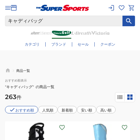
さらに絞り込む
カテゴリ
ブランド
セール
クーポン
商品一覧
おすすめ
順表示
"キャディバッグ"
の商品一覧
263
件
おすすめ順
人気順
新着順
安い順
高い順
(メ
(メ
ン
ン