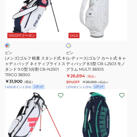
ゴ
ー
カ
ラ
ル
ス)
ー
フ
フ
ゴ
ト
ィ
ホ
軽
ル
式
ッ
ワ
量
フ
9
ク
10%OFFクーポン
SALE
イ
ト
ス
カ
型
デ
×
タ
ー
6
ザ
イ
ピン
ピン
ン
ト
エ
分
イ
(メンズ)ゴルフ 軽量 スタンド式 キ
(レディース)ゴルフ カート式 キャ
ロ
ド
ャディバッグ ネイティブライトス
式
ディバッグ 8.5型 CB-L2503 モノ
割
ン
ー
タンド 9.0型 5分割 CB-N2501
グラム MULTI 38305
式
キ
YP-
大
TRICO 38300
￥26,694
（税込）
キ
ャ
002
口
￥31,900
（税込）
30%OFF
￥38,500
（税込）
ャ
デ
径
UP
UP
1,450
ポイント
(
5
%)
1,210
ポイント
(
5
%)
(メ
(メ
デ
ィ
9.5
ン
ン
ィ
バ
型
ズ、
ズ)
バ
ッ
LG6SCB02M
レ
キ
ッ
グ
デ
ャ
グ
8.5
ィ
デ
ネ
型
ブ
グ
ネ