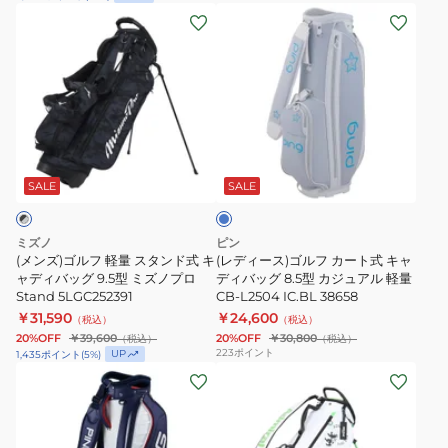
(メ
(レ
ィ
デ
ン
デ
バ
ル
ズ)
ィ
ッ
CB2611
ゴ
ー
グ
ル
ス)
9.5
フ
ゴ
型
ブ
軽
ル
6
ル
量
フ
分
ー
SALE
SALE
ス
カ
割
タ
ー
MG6SCB04M
ミズノ
ピン
ン
ト
NV00
(メンズ)ゴルフ 軽量 スタンド式 キ
(レディース)ゴルフ カート式 キャ
ド
ャディバッグ 9.5型 ミズノプロ
式
ディバッグ 8.5型 カジュアル 軽量
Stand 5LGC252391
CB-L2504 IC.BL 38658
式
キ
￥31,590
￥24,600
（税込）
（税込）
キ
ャ
20%OFF
￥39,600
20%OFF
￥30,800
（税込）
（税込）
ャ
デ
223
ポイント
UP
1,435
ポイント
(
5
%)
(メ
(メ
デ
ィ
ン
ン
ィ
バ
ズ)
ズ)
バ
ッ
キ
ゴ
ッ
グ