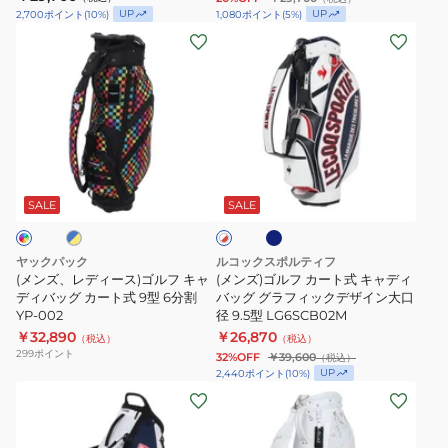
式
バ
UP
UP
2,700
ポイント
(
10
%)
1,080
ポイント
(
5
%)
サ
ッ
(メ
(メ
ー
グ
ン
ン
ク
9
ズ、
ズ)
キ
型
レ
ゴ
ャ
4
デ
ル
デ
分
ィ
フ
ネ
ブ
ホ
ィ
割
ー
カ
イ
ワ
バ
012-
ビ
ス)
ー
SALE
SALE
イ
ー
ッ
5980001-
ト
ゴ
ト
×
グ
112
ル
式
レ
ヤックパック
ルコックスポルティフ
8.5
フ
キ
ッ
(メンズ、レディース)ゴルフ キャ
(メンズ)ゴルフ カート式 キャディ
ド
型
キ
ディバッグ カート式 9型 6分割
ャ
バッグ グラフィックデザイン大口
YP-002
径 9.5型 LG6SCB02M
5
ャ
デ
￥32,890
￥26,870
分
（税込）
（税込）
デ
ィ
299
ポイント
32%OFF
￥39,600
（税込）
割
ィ
バ
UP
2,440
ポイント
(
10
%)
M24515-
(メ
(レ
バ
ッ
TL900
ン
デ
ッ
グ
ズ)
ィ
グ
グ