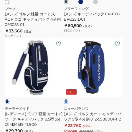
レ
26SSRLC111
ー
グ
ー
プーマ
ブリーフィング
NV
ト
CR-
(メンズ)ゴルフ 軽量 カート式
(メンズ)キャディバッグ CR-6 03
式
AOP ロゴ キャディバッグ 4分割
6
BRG251D01
093055-01
￥60,500
AOP
03
（税込）
￥33,660
550
ポイント
（税込）
ロ
BRG251D01
306
ポイント
ゴ
(レ
(メ
キ
デ
ン
ャ
ィ
ズ)
デ
ー
ゴ
ィ
ス)
ル
バ
ゴ
フ
ブ
ッ
ル
カ
ル
グ
フ
ー
ー
SALE
4
軽
ト
分
量
キ
テーラーメイド
ニューバランス
割
カ
ャ
(レディース)ゴルフ 軽量 カート式
(メンズ)ゴルフ カート キャディバ
093055-
ー
サーク キャディバッグ 8.5型 5分
デ
ッグ 9型 4分割 012-5980001-112
割 M24515-TL900
01
￥23,760
ト
ィ
（税込）
￥29,700
（税込）
20%OFF
￥29,700
（税込）