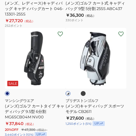
リ
デ
キ
バ
38300
(メンズ、レディース)キャディバ
(メンズ)ゴルフ カート式 キャディ
ー
ィ
ッグ キャディバッグカート 046-
ャ
バッグ 9型 5分割 25SS ABC437
ッ
ン
13301-25SS
￥36,300
バ
デ
（税込）
グ
￥27,720
330
ポイント
（税込）
ッ
ィ
KVH36
252
ポイント
グ
バ
(メ
(メ
キ
ッ
ン
ン
ャ
グ
ズ)
ズ)
デ
9
ゴ
キ
ィ
型
ル
ャ
バ
5
フ
デ
ブ
ホ
ッ
分
カ
ィ
ラ
ワ
グ
割
ッ
ー
バ
SALE
イ
ク
カ
25SS
ト
ト
ッ
×
ー
ABC437
タ
グ
ブ
マンシングウエア
ブリヂストンゴルフ
ト
イ
ス
ラ
(メンズ)ゴルフ カートタイプ キャ
(メンズ)キャディバッグ スポーツ
ッ
046-
プ
ディバッグ 9.5型 6分割
ポ
モデル CB2611
ク
MG6SCB04M NV00
13301-
￥27,600
キ
ー
（税込）
￥37,840
UP
1,250
ポイント
(
5
%)
（税込）
25SS
ャ
ツ
20%OFF
￥47,300
（税込）
デ
モ
UP
3,440
ポイント
(
10
%)