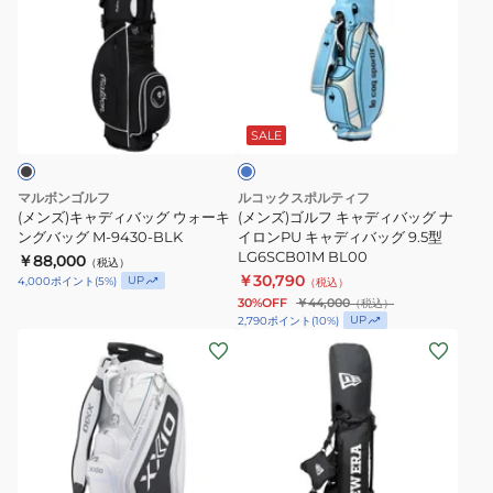
ズ)
ズ)
キ
ゴ
ャ
ル
デ
フ
ブ
ィ
キ
ル
バ
ャ
ー
SALE
ッ
デ
グ
ィ
マルボンゴルフ
ルコックスポルティフ
ウ
バ
(メンズ)キャディバッグ ウォーキ
(メンズ)ゴルフ キャディバッグ ナ
ォ
ングバッグ M-9430-BLK
ッ
イロンPU キャディバッグ 9.5型
LG6SCB01M BL00
￥88,000
ー
グ
（税込）
￥30,790
UP
4,000
ポイント
(
5
%)
（税込）
キ
ナ
30%OFF
￥44,000
（税込）
ン
イ
UP
2,790
ポイント
(
10
%)
(メ
(メ
グ
ロ
ン
ン
バ
ン
ズ)
ズ)
ッ
PU
ゴ
ゴ
グ
キ
ル
ル
M-
ャ
フ
フ
9430-
デ
ブ