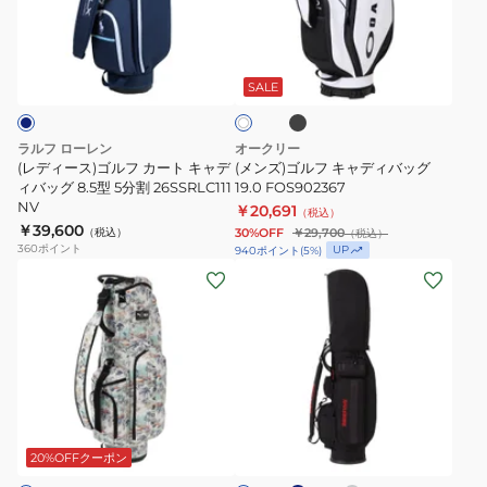
型
イ
ス)
ル
オ
ド
ゴ
フ
ブ
ホ
ー
ス
ル
キ
ラ
ワ
ス
テ
ッ
フ
ャ
SALE
イ
ク
テ
ッ
ト
カ
デ
ッ
チ
ー
ィ
ラルフ ローレン
オークリー
ク
9
ト
バ
(レディース)ゴルフ カート キャデ
(メンズ)ゴルフ キャディバッグ
M24372-
型
キ
ィバッグ 8.5型 5分割 26SSRLC111
ッ
19.0 FOS902367
NV
UN725
5
￥20,691
ャ
グ
（税込）
￥39,600
（税込）
30%OFF
￥29,700
（税込）
分
デ
19.0
360
ポイント
UP
940
ポイント
(
5
%)
割
ィ
FOS902367
(メ
(メ
CB
バ
ン
ン
092955-
ッ
ズ)
ズ)
02
グ
ゴ
キ
8.5
ル
ャ
型
フ
デ
ネ
ラ
ブ
5
軽
ィ
イ
イ
ラ
分
ビ
ト
量
バ
ッ
20%OFFクーポン
ー
グ
割
ク
カ
ッ