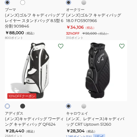
ィ
ィ
プーマ
オークリー
バ
バ
(メンズ)ゴルフ キャディバッグ プ
(メンズ)ゴルフ キャディバッグ
ッ
レイヤー スタンドバッグ 8.5型 6
ッ
18.0 FOS901966
分割 909846
￥34,106
グ
グ
（税込）
￥88,000
（税込）
32%OFF
￥50,600
（税込）
プ
18.0
800
ポイント
310
ポイント
レ
FOS901966
(メ
(メ
イ
ン
ン
ヤ
ズ)
ズ、
ー
キ
レ
ス
ャ
デ
タ
デ
ィ
ブ
シ
ブ
ン
ィ
ー
ル
ラ
ド
バ
バ
ス)
ッ
10%OFFクーポン
ー
ク
バ
ッ
キ
ッ
グ
ャ
アディダス
キャロウェイ
グ
ワ
デ
(メンズ)キャディバッグ ワーディ
(メンズ、レディース)キャディバ
8.5
ー
ング キャディバッグ QF624
ィ
ッグ CRT Uptown 51260
型
￥28,440
￥28,304
デ
バ
（税込）
（税込）
258
ポイント
UP
1,285
ポイント
(
5
%)