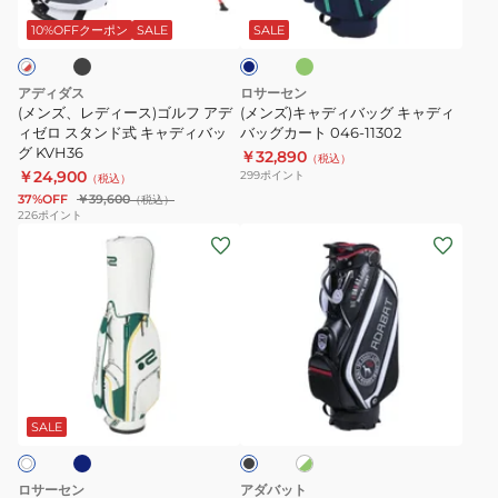
ー
ィ
イ
CB-
リ
イ
ー
ス)
バ
テ
L2503
ビ
10%OFFクーポン
SALE
SALE
ン
ー
ゴ
ッ
ィ
モ
ル
グ
ブ
ノ
アディダス
ロサーセン
フ
キ
ラ
グ
(メンズ、レディース)ゴルフ アデ
(メンズ)キャディバッグ キャディ
ア
ィゼロ スタンド式 キャディバッ
ャ
バッグカート 046-11302
イ
ラ
グ KVH36
￥32,890
デ
デ
ト
ム
（税込）
￥24,900
299
ポイント
（税込）
ィ
ィ
ス
MULTI
37%OFF
￥39,600
（税込）
ゼ
バ
タ
38305
226
ポイント
(メ
(メ
ロ
ッ
ン
ン
ン
ス
グ
ド
ズ、
ズ)
タ
カ
9.0
レ
ゴ
ン
ー
型
デ
ル
ド
ト
5
ィ
フ
式
046-
分
ネ
ホ
ブ
ー
カ
キ
11302
割
ワ
ラ
ス)
ー
イ
ャ
ッ
CB-
SALE
ト
ク
キ
ト
デ
N2501
×
ャ
式
ィ
グ
TRICO
ロサーセン
アダバット