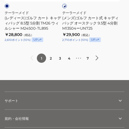
ト
ト
カ
ト
×
ウ
ー
式
ネ
テーラーメイド
テーラーメイド
ェ
ト
キ
イ
(レディース)ゴルフ カート キャデ
(メンズ)ゴルフ カート式 キャディ
ビ
イ
キ
ィバッグ 8.5型 5分割 TM26 ウィ
ャ
バッグ オーステック 9.5型 4分割
ー
ルシャー M24500-TL895
M13504ーUN725
ト
ャ
デ
￥28,800
￥29,900
（税込）
（税込）
9
デ
ィ
UP
UP
2,610
ポイント
(
10
%)
2,710
ポイント
(
10
%)
型
ィ
バ
5
バ
ッ
分
ッ
グ
･･･
1
2
3
4
7
割
グ
オ
ADMG5AC7-
8.5
ー
WHT
型
ス
5
テ
分
ッ
割
ク
サポート
TM26
9.5
ウ
型
規約・会社情報
ィ
4
ル
分