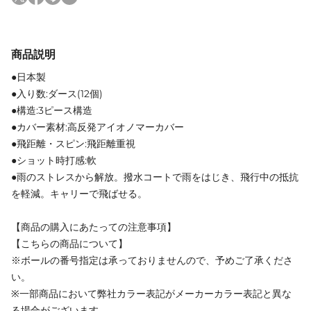
商品説明
●日本製
●入り数:ダース(12個)
●構造:3ピース構造
●カバー素材:高反発アイオノマーカバー
●飛距離・スピン:飛距離重視
●ショット時打感:軟
●雨のストレスから解放。撥水コートで雨をはじき、飛行中の抵抗
を軽減。キャリーで飛ばせる。
【商品の購入にあたっての注意事項】
【こちらの商品について】
※ボールの番号指定は承っておりませんので、予めご了承くださ
い。
※一部商品において弊社カラー表記がメーカーカラー表記と異な
る場合がございます。