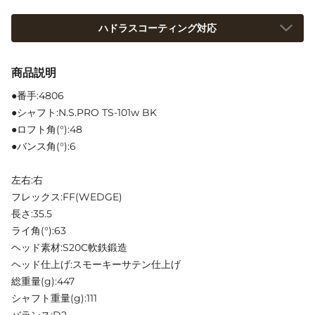
ハドラスコーティング対応
商品説明
●番手:4806
●シャフト:N.S.PRO TS-101w BK
●ロフト角(°):48
●バンス角(°):6
左右:右
フレックス:FF(WEDGE)
長さ:35.5
ライ角(°):63
ヘッド素材:S20C軟鉄鍛造
ヘッド仕上げ:スモーキーサテン仕上げ
総重量(g):447
シャフト重量(g):111
バランス:D2