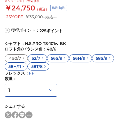
オンラインストア限定価格
￥24,750
送料無料
（税込）
25%OFF
￥33,000
（税込）
獲得ポイント：
225
ポイント
P
シャフト
：
N.S.PRO TS-101w BK
ロフト角/バウンス角
：
48/6
50/7
52/7
56S/9
56H/11
58S/9
58H/11
58T/8
フレックス
：
FF
数量：
シェアする