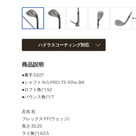
ハドラスコーティング対応
商品説明
●番手:5207
●シャフト:N.S.PRO TS-101w BK
●ロフト角(°):52
●バウンス角(°):7
左右:右
フレックス:FF(ウェッジ)
長さ:35.25
ライ角(°):63.5