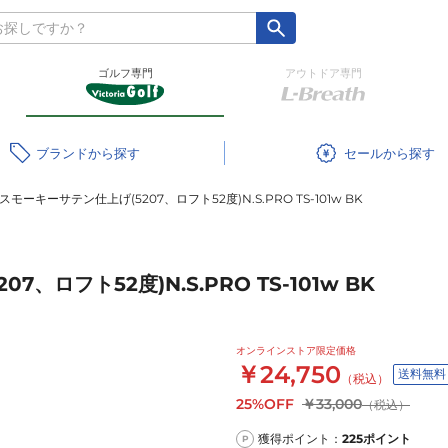
ゴルフ専門
アウトドア専門
ブランド
セール
スモーキーサテン仕上げ(5207、ロフト52度)N.S.PRO TS-101w BK
、ロフト52度)N.S.PRO TS-101w BK
オンラインストア限定価格
￥24,750
送料無料
（税込）
25%OFF
￥33,000
（税込）
獲得ポイント：
225
ポイント
P