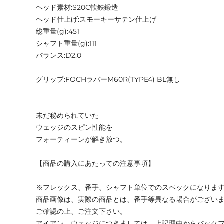
ヘッド素材:S20C軟鉄鍛造
ヘッド仕上げ:スモーキーサテン仕上げ
総重量(g):451
シャフト重量(g):111
バランス:D2.0
グリップ:FOCHラバーM60R(TYPE4) BL無し
__________
未だ秘められていた
ウェッジのスピン性能を
フォーティーンが解き放つ。
【商品の購入にあたっての注意事項】
※フレックス、番手、シャフト単位でのスペックになりま
商品画像は、実際の商品とは、番手等異なる場合がござい
ご確認の上、ご注文下さい。
アイアン、ウェッジにつきましては、上記理由からバック