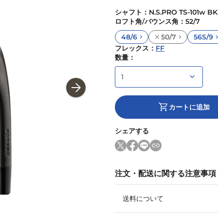
シャフト
：
N.S.PRO TS-101w BK
ロフト角/バウンス角
：
52/7
48/6
50/7
56S/9
フレックス
：
FF
数量：
カートに追加
シェアする
注文・配送に関する注意事項
送料について