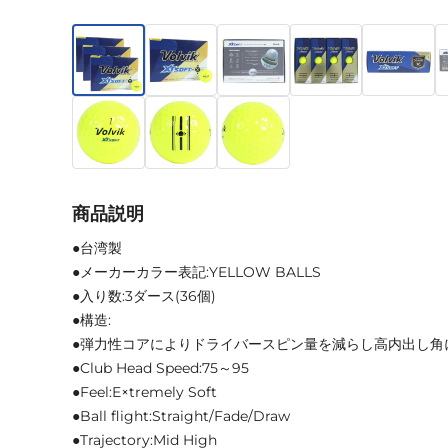
商品説明
●台湾製
●メーカーカラー表記:YELLOW BALLS
●入り数:3ダース(36個)
●構造:
●弾力性コアによりドライバースピン量を減らし高内出し角
●Club Head Speed:75～95
●Feel:E×tremely Soft
●Ball flight:Straight/Fade/Draw
●Trajectory:Mid High