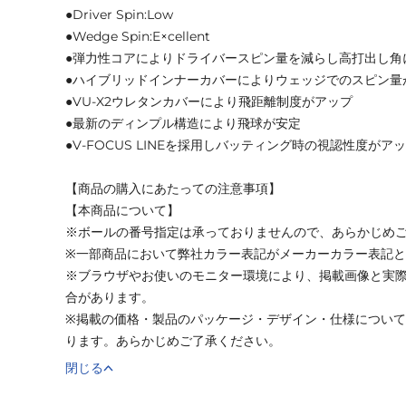
●Driver Spin:Low
●Wedge Spin:E×cellent
●弾力性コアによりドライバースピン量を減らし高打出し角
●ハイブリッドインナーカバーによりウェッジでのスピン量
●VU-X2ウレタンカバーにより飛距離制度がアップ
●最新のディンプル構造により飛球が安定
●V-FOCUS LINEを採用しバッティング時の視認性度がア
【商品の購入にあたっての注意事項】
【本商品について】
※ボールの番号指定は承っておりませんので、あらかじめ
※一部商品において弊社カラー表記がメーカーカラー表記
※ブラウザやお使いのモニター環境により、掲載画像と実
合があります。
※掲載の価格・製品のパッケージ・デザイン・仕様につい
ります。あらかじめご了承ください。
閉じる