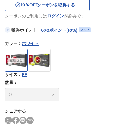
10
％OFF
クーポンを取得する
クーポンのご利用には
ログイン
が必要です
獲得ポイント：
670
ポイント
(10%)
UP
P
カラー
：
ホワイト
サイズ
：
FF
数量：
シェアする