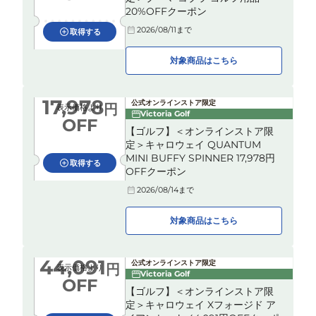
20%OFFクーポン
2026/08/11
まで
取得する
対象商品はこちら
17,978
公式オンラインストア限定
円
表示価格より
Victoria Golf
OFF
【ゴルフ】＜オンラインストア限
定＞キャロウェイ QUANTUM
MINI BUFFY SPINNER 17,978円
取得する
OFFクーポン
2026/08/14
まで
対象商品はこちら
44,091
公式オンラインストア限定
円
表示価格より
Victoria Golf
OFF
【ゴルフ】＜オンラインストア限
定＞キャロウェイ Xフォージド ア