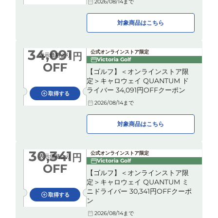
2026/08/14
まで
対象商品はこちら
34,091
公式オンラインストア限定
円
表示価格より
Victoria Golf
OFF
【ゴルフ】＜オンラインストア限
定＞キャロウェイ QUANTUM ド
ライバー 34,091円OFFクーポン
取得する
2026/08/14
まで
対象商品はこちら
30,341
公式オンラインストア限定
円
表示価格より
Victoria Golf
OFF
【ゴルフ】＜オンラインストア限
定＞キャロウェイ QUANTUM ミ
ニドライバー 30,341円OFFクーポ
取得する
ン
2026/08/14
まで