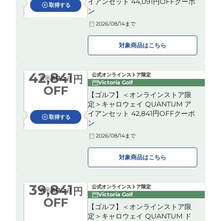
イアンセット 44,091円OFFクーポ
取得する
ン
2026/08/14
まで
対象商品はこちら
42,841
公式オンラインストア限定
円
表示価格より
Victoria Golf
OFF
【ゴルフ】＜オンラインストア限
定＞キャロウェイ QUANTUM ア
イアンセット 42,841円OFFクーポ
取得する
ン
2026/08/14
まで
対象商品はこちら
39,841
公式オンラインストア限定
円
表示価格より
Victoria Golf
OFF
【ゴルフ】＜オンラインストア限
定＞キャロウェイ QUANTUM ド