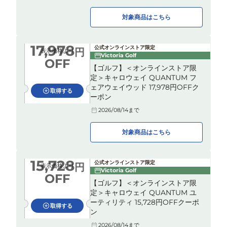
対象商品はこちら
17,978
公式オンラインストア限定
円
表示価格より
Victoria Golf
OFF
【ゴルフ】＜オンラインストア限
定＞キャロウェイ QUANTUM フ
ェアウェイウッド 17,978円OFFク
取得する
ーポン
2026/08/14
まで
対象商品はこちら
15,728
公式オンラインストア限定
円
表示価格より
Victoria Golf
OFF
【ゴルフ】＜オンラインストア限
定＞キャロウェイ QUANTUM ユ
ーティリティ 15,728円OFFクーポ
取得する
ン
2026/08/14
まで