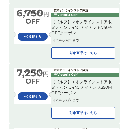
6,750
公式オンラインストア限定
表示価格より
円
Victoria Golf
OFF
【ゴルフ】＜オンラインストア限
定＞ピン G440 アイアン 6,750円
OFFクーポン
取得する
2026/08/21
まで
対象商品はこちら
7,250
公式オンラインストア限定
表示価格より
円
Victoria Golf
OFF
【ゴルフ】＜オンラインストア限
定＞ピン G440 アイアン 7,250円
OFFクーポン
取得する
2026/08/21
まで
対象商品はこちら