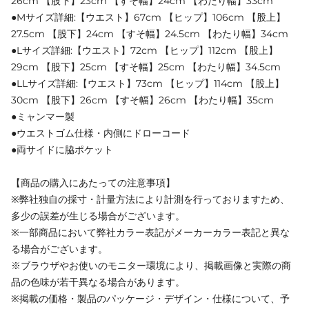
26cm 【股下】23cm 【すそ幅】24cm 【わたり幅】33cm
●Mサイズ詳細:【ウエスト】67cm 【ヒップ】106cm 【股上】
27.5cm 【股下】24cm 【すそ幅】24.5cm 【わたり幅】34cm
●Lサイズ詳細:【ウエスト】72cm 【ヒップ】112cm 【股上】
29cm 【股下】25cm 【すそ幅】25cm 【わたり幅】34.5cm
●LLサイズ詳細:【ウエスト】73cm 【ヒップ】114cm 【股上】
30cm 【股下】26cm 【すそ幅】26cm 【わたり幅】35cm
●ミャンマー製
●ウエストゴム仕様・内側にドローコード
●両サイドに脇ポケット
【商品の購入にあたっての注意事項】
※弊社独自の採寸・計量方法により計測を行っておりますため、
多少の誤差が生じる場合がございます。
※一部商品において弊社カラー表記がメーカーカラー表記と異な
る場合がございます。
※ブラウザやお使いのモニター環境により、掲載画像と実際の商
品の色味が若干異なる場合があります。
※掲載の価格・製品のパッケージ・デザイン・仕様について、予