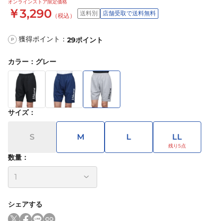
オンラインストア限定価格
￥3,290
送料別
店舗受取で送料無料
（税込）
獲得ポイント：
29
ポイント
P
カラー
：
グレー
サイズ
：
S
M
L
LL
数量：
シェアする