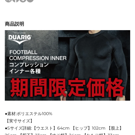
商品説明
●素材:ポリエステル100%
【実寸サイズ】
●Sサイズ詳細:【ウエスト】64cm 【ヒップ】102cm 【股上】