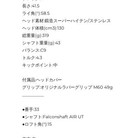
長さ:41.5
ライ角(°):58.5
ヘッド素材:鍛造スーパーハイテン/ステンレス
ヘッド体積(cm3):130
総重量(g):319
シャフト重量(g):43
バランス:C9
トルク:4.3
キックポイント:中
付属品:ヘッドカバー
グリップ:オリジナルラバーグリップ M60 49g
__________
●番手:33
●シャフト:Falconshaft AIR UT
●ロフト角(°):15