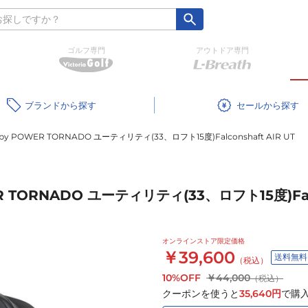
ゴルフ専門
アウトドア専門
ブランド
セール
y POWER TORNADO ユーティリティ(33、ロフト15度)Falconshaft AIR UT
 TORNADO ユーティリティ(33、ロフト15度)Falco
オンラインストア限定価格
￥39,600
送料無料
（税込）
10%OFF
￥44,000
（税込）
クーポンを使うと
35,640
円
で購