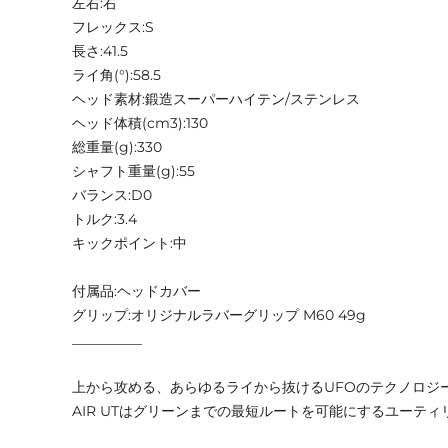
左右:右
フレックス:S
長さ:41.5
ライ角(°):58.5
ヘッド素材:鍛造スーパーハイテン/ステンレス
ヘッド体積(cm3):130
総重量(g):330
シャフト重量(g):55
バランス:D0
トルク:3.4
キックポイント:中
付属品:ヘッドカバー
グリップ:オリジナルラバーグリップ M60 49g
__________
上から攻める、あらゆるライから抜けるUFOのテクノロジ
AIR UTはグリーンまでの最短ルートを可能にするユーテ