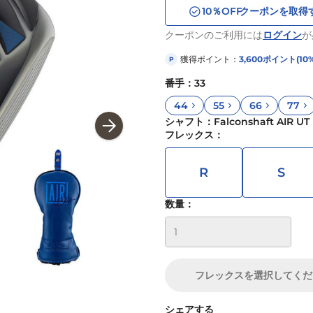
10
％OFF
クーポンを取得
クーポンのご利用には
ログイン
が
獲得ポイント：
3,600
ポイント
(10
P
番手
：
33
44
55
66
77
シャフト
：
Falconshaft AIR UT
フレックス
：
R
S
数量：
フレックス
を選択してくだ
シェアする