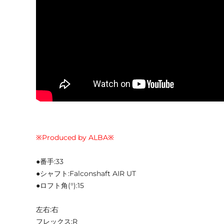
※Produced by ALBA※
●番手:33
●シャフト:Falconshaft AIR UT
●ロフト角(°):15
左右:右
フレックス:R