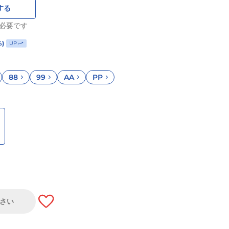
する
必要です
%)
UP
88
99
AA
PP
さい