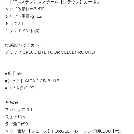
ィ】17-4ステンレススチール【クラウン】カーボン
ヘッド体積(cm3):118
シャフト重量(g):52
トルク:3.1
キックポイント:先
付属品:ヘッドカバー
グリップ:GP360 LITE TOUR VELVET ROUND
__________
●番手:4H
●シャフト:ALTA J CB BLUE
●ロフト角(°):23
左右:右
フレックス:SR
長さ:39.75
ライ角(°):59
ヘッド素材:【フェース】FORGEDマレージング鋼C300【ボデ