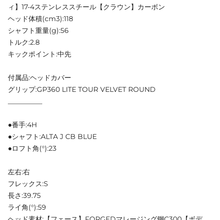
ィ】17-4ステンレススチール【クラウン】カーボン
ヘッド体積(cm3):118
シャフト重量(g):56
トルク:2.8
キックポイント:中先
付属品:ヘッドカバー
グリップ:GP360 LITE TOUR VELVET ROUND
__________
●番手:4H
●シャフト:ALTA J CB BLUE
●ロフト角(°):23
左右:右
フレックス:S
長さ:39.75
ライ角(°):59
ヘッド素材:【フェース】FORGEDマレージング鋼C300【ボデ