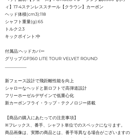
ィ】17-4ステンレススチール【クラウン】カーボン
ヘッド体積(cm3):118
シャフト重量(g):65
トルク:2.3
キックポイント:中
付属品:ヘッドカバー
グリップ:GP360 LITE TOUR VELVET ROUND
__________
新フェース設計で飛距離性能を向上
シャローなヘッドと新ロフトで高弾道設計
フリーホーゼルデザインで低重心化
新カーボンフライ・ラップ・テクノロジー搭載
【商品の購入にあたっての注意事項】
※フレックス、番手、シャフト単位でのスペックになります。
商品画像は、実際の商品とは、番手等異なる場合がございますの