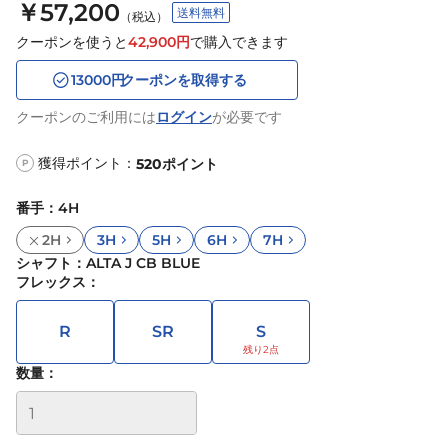
￥57,200
送料無料
（税込）
クーポンを使うと
42,900
円
で購入できます
13000
円
クーポンを取得する
クーポンのご利用には
ログイン
が必要です
獲得ポイント：
520
ポイント
P
番手
：
4H
2H
3H
5H
6H
7H
シャフト
：
ALTA J CB BLUE
フレックス
：
R
SR
S
数量：