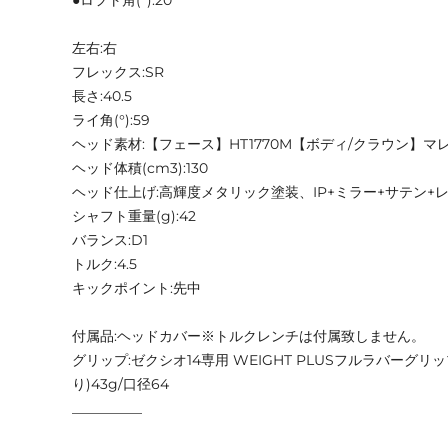
左右:右
フレックス:SR
長さ:40.5
ライ角(°):59
ヘッド素材:【フェース】HT1770M【ボディ/クラウン】マ
ヘッド体積(cm3):130
ヘッド仕上げ:高輝度メタリック塗装、IP+ミラー+サテン+
シャフト重量(g):42
バランス:D1
トルク:4.5
キックポイント:先中
付属品:ヘッドカバー※トルクレンチは付属致しません。
グリップ:ゼクシオ14専用 WEIGHT PLUSフルラバーグ
り)43g/口径64
__________