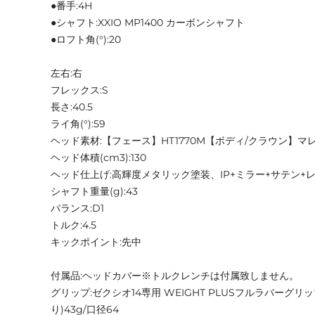
●番手:4H
●シャフト:XXIO MP1400 カーボンシャフト
●ロフト角(°):20
左右:右
フレックス:S
長さ:40.5
ライ角(°):59
ヘッド素材:【フェース】HT1770M【ボディ/クラウン】マ
ヘッド体積(cm3):130
ヘッド仕上げ:高輝度メタリック塗装、IP+ミラー+サテン+
シャフト重量(g):43
バランス:D1
トルク:4.5
キックポイント:先中
付属品:ヘッドカバー※トルクレンチは付属致しません。
グリップ:ゼクシオ14専用 WEIGHT PLUSフルラバーグ
り)43g/口径64