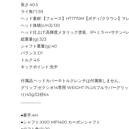
長さ:40.5
ライ角(°):59
ヘッド素材:【フェース】HT1770M【ボディ/クラウン】マ
ヘッド体積(cm3):130
ヘッド仕上げ:高輝度メタリック塗装、IP+ミラー+サテン+
総重量(g):323
シャフト重量(g):40
バランス:D1
トルク:4.6
キックポイント:先中
付属品:ヘッドカバー※トルクレンチは付属致しません。
グリップ:ゼクシオ14専用 WEIGHT PLUSフルラバーグ
り)43g/口径64
__________
●番手:4H
●シャフト:XXIO MP1400 カーボンシャフト
●ロフト角(°):20