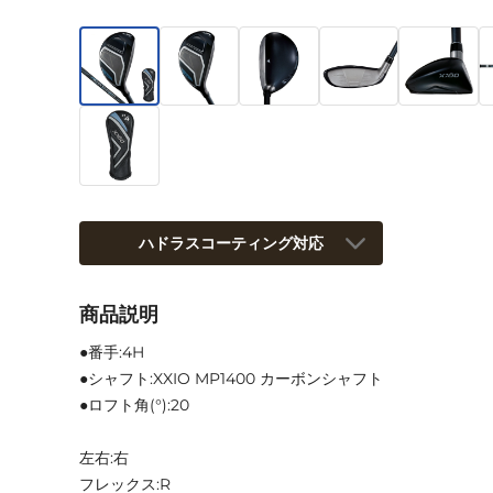
ハドラスコーティング対応
商品説明
●番手:4H
●シャフト:XXIO MP1400 カーボンシャフト
●ロフト角(°):20
左右:右
フレックス:R