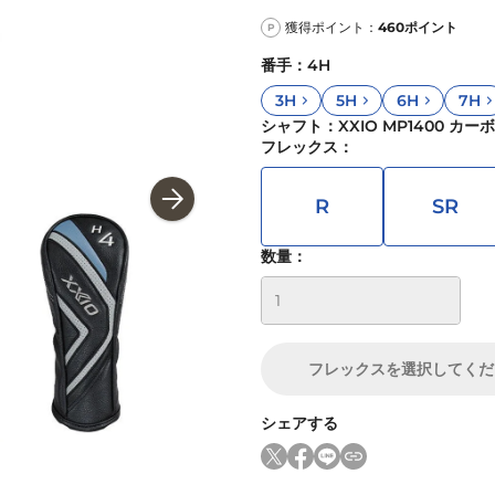
獲得ポイント：
460
ポイント
P
番手
：
4H
3H
5H
6H
7H
シャフト
：
XXIO MP1400 カ
フレックス
：
R
SR
数量：
フレックス
を選択してくだ
シェアする