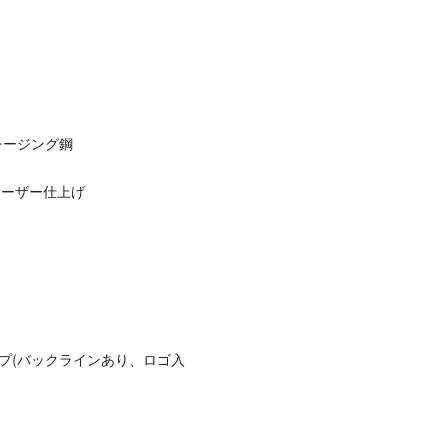
レージング鋼
レーザー仕上げ
リップ(バックラインあり、ロゴ入