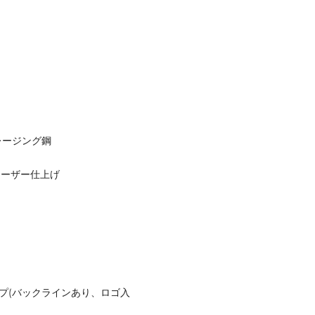
レージング鋼
レーザー仕上げ
リップ(バックラインあり、ロゴ入