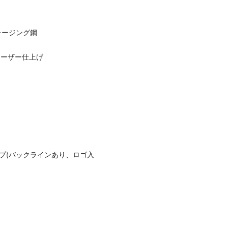
レージング鋼
レーザー仕上げ
リップ(バックラインあり、ロゴ入