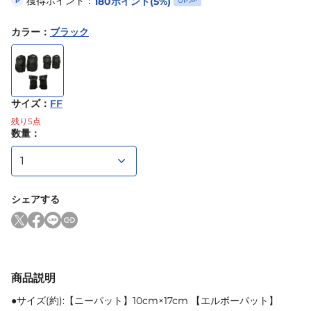
獲得ポイント：
180
ポイント
(5%)
UP
P
カラー
：
ブラック
サイズ
：
FF
残り
5
点
数量：
シェアする
商品説明
●サイズ(約):【ニーパット】10cm×17cm 【エルボーパット】