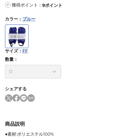
獲得ポイント：
9
ポイント
P
カラー
：
ブルー
サイズ
：
FF
数量：
シェアする
商品説明
●素材:ポリエステル100%