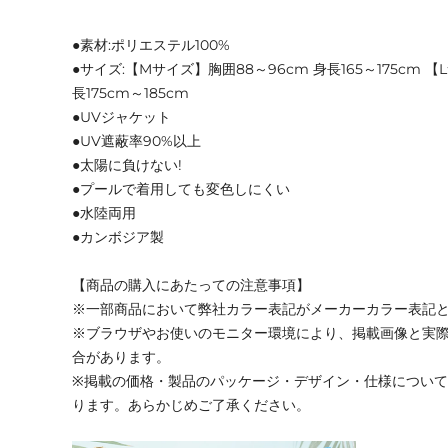
●素材:ポリエステル100%
●サイズ:【Mサイズ】胸囲88～96cm 身長165～175cm 【
長175cm～185cm
●UVジャケット
●UV遮蔽率90%以上
●太陽に負けない!
●プールで着用しても変色しにくい
●水陸両用
●カンボジア製
【商品の購入にあたっての注意事項】
※一部商品において弊社カラー表記がメーカーカラー表記
※ブラウザやお使いのモニター環境により、掲載画像と実
合があります。
※掲載の価格・製品のパッケージ・デザイン・仕様につい
ります。あらかじめご了承ください。