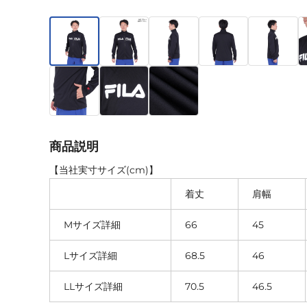
商品説明
【当社実寸サイズ(cm)】
着丈
肩幅
Mサイズ詳細
66
45
Lサイズ詳細
68.5
46
LLサイズ詳細
70.5
46.5