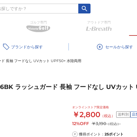
ゴルフ専門
アウトドア専門
ブランド
セール
ード 長袖 フードなし UVカット UPF50+ 水陸両用
86BK ラッシュガード 長袖 フードなし UVカット 
オンラインストア限定価格
￥2,800
送料別
店
（税込）
12%OFF
￥3,190
（税込）
獲得ポイント：
25
ポイント
P