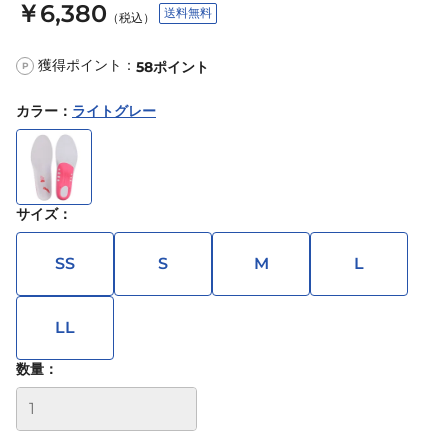
￥6,380
送料無料
（税込）
獲得ポイント：
58
ポイント
P
カラー
：
ライトグレー
サイズ
：
SS
S
M
L
LL
数量：