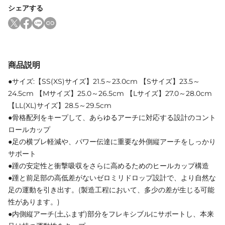
シェアする
商品説明
●サイズ:【SS(XS)サイズ】21.5～23.0cm 【Sサイズ】23.5～
24.5cm 【Mサイズ】25.0～26.5cm 【Lサイズ】27.0～28.0cm
【LL(XL)サイズ】28.5～29.5cm
●骨格配列をキープして、あらゆるアーチに対応する設計のコント
ロールカップ
●足の横ブレ軽減や、パワー伝達に重要な外側縦アーチをしっかり
サポート
●踵の安定性と衝撃吸収をさらに高めるためのヒールカップ構造
●踵と前足部の高低差がないゼロミリドロップ設計で、より自然な
足の運動を引き出す。(製造工程において、多少の差が生じる可能
性があります。)
●内側縦アーチ(土ふまず)部分をフレキシブルにサポートし、本来